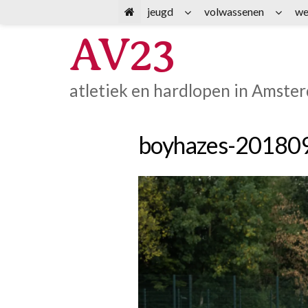
Spring
jeugd
volwassenen
we
naar
AV23
inhoud
atletiek en hardlopen in Amste
boyhazes-20180