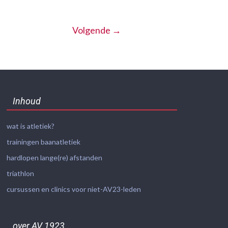
Volgende →
Inhoud
wat is atletiek?
trainingen baanatletiek
hardlopen lange(re) afstanden
triathlon
cursussen en clinics voor niet-AV23-leden
over AV 1923