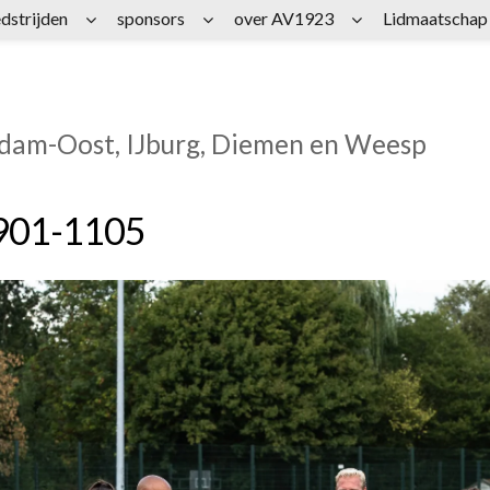
dstrijden
sponsors
over AV1923
Lidmaatschap
rdam-Oost, IJburg, Diemen en Weesp
901-1105