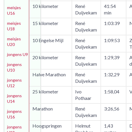
10 kilometer
René
41:54
A
meisjes
Duijvekam
min
U16
15 kilometer
René
1:03:39
N
meisjes
U18
Duijvekam
meisjes
10 Engelse Mijl
René
1:09:53
Z
U20
Duijvekam
T
jongens U9
20 kilometer
Rene
1:29,39
A
Duijvekam
d
jongens
U10
Halve Marathon
René
1:32,29
A
jongens
Duijvekam
U12
25 kilometer
Ivo
1:58,04
V
jongens
Pothaar
U14
Marathon
René
3:26,56
M
jongens
Duijvekam
U16
Hoogspringen
Helmut
1,43
D
jongens