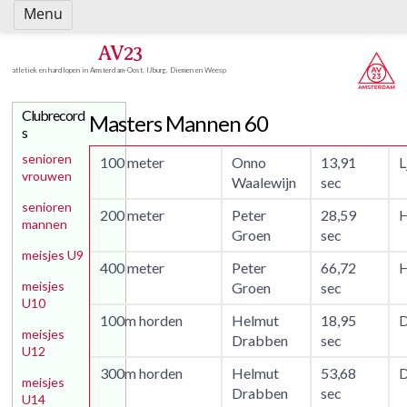
Spring
Menu
naar
inhoud
AV23
atletiek en hardlopen in Amsterdam-Oost, IJburg, Diemen en Weesp
Clubrecord
Masters Mannen 60
s
senioren
100 meter
Onno
13,91
L
vrouwen
Waalewijn
sec
senioren
200 meter
Peter
28,59
H
mannen
Groen
sec
meisjes U9
400 meter
Peter
66,72
H
meisjes
Groen
sec
U10
100m horden
Helmut
18,95
D
meisjes
Drabben
sec
U12
300m horden
Helmut
53,68
D
meisjes
Drabben
sec
U14