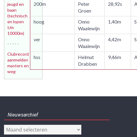
200m
Peter
28,92s
A
jeugd en
baan
Groen
(technisch
hoog
Onno
1,40m
S
en lopen
t/m
Waalewijn
10000m)
ver
Onno
4,42m
S
- - - - -
Waalewijn
Clubrecord
hss
Helmut
9,46m
A
aanmelden
Drabben
masters en
weg
Nieuwsarchief
Nieuwsarchief