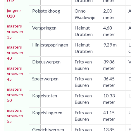
Drabben
meter
U18
jongens
Polsstokhoog
Onno
2,00
A
U20
Waalewijn
meter
masters
Verspringen
Helmut
4,68
A
vrouwen
Drabben
meter
35
Hinkstapspringen
Helmut
9,29 m
L
masters
Drabben
vrouwen
40
Discuswerpen
Frits van
39,86
V
Buuren
meter
masters
vrouwen
Speerwerpen
Frits van
36,45
E
45
Buuren
meter
masters
vrouwen
Kogelstoten
Frits van
10,33
L
50
Buuren
meter
masters
Kogelslingeren
Frits van
41,15
U
vrouwen
Buuren
meter
55
Gewichtwerpen
Frits van
13,85
E