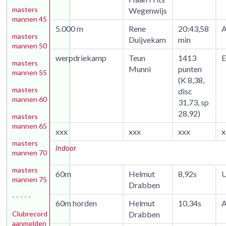
masters
Wegenwijs
mannen 45
5.000 m
Rene
20:43,58
A
masters
Duijvekam
min
mannen 50
werpdriekamp
Teun
1413
masters
Munni
punten
mannen 55
(K 8,38,
masters
disc
mannen 60
31,73, sp
28,92)
masters
mannen 65
xxx
xxx
xxx
x
masters
Indoor
mannen 70
masters
60m
Helmut
8,92s
U
mannen 75
Drabben
- - - - -
60m horden
Helmut
10,34s
A
Clubrecord
Drabben
aanmelden