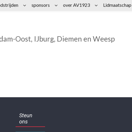
dstrijden
sponsors
over AV1923
Lidmaatschap
rdam-Oost, IJburg, Diemen en Weesp
Steun
ons