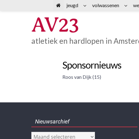
Spring
jeugd
volwassenen
we
naar
AV23
inhoud
atletiek en hardlopen in Amste
Sponsornieuws
Roos van Dijk (15)
Nieuwsarchief
Nieuwsarchief