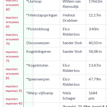
masters
*Uurloop
Willem van
17662m
vrouwen
Riemsdijk
60
*Hinkstapspringen
Helmut
12,17m
masters
Drabben
vrouwen
65
*Polstokhoog
Elco
3.40m
Ridderbos
masters
vrouwen
Discuswerpen
Sander Stok
40,50 m
70
Kogelslingeren
Sander Stok
58,08 m
masters
vrouwen
75
*Kogelstoten
Elco
13,47m
masters
Ridderbos
vrouwen
85
*Speerwerpen
Elco
47.79m
Ridderbos
masters
mannen 35
*Werp-vijfkamp
Niels
1684
Schager
pnt.
masters
mannen 40
(kogelsl. 23.48m, kogel 8