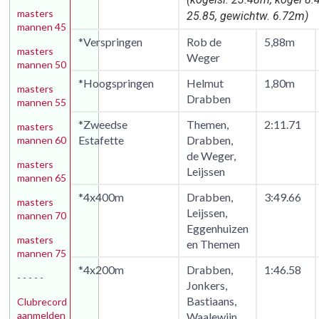
masters
25.85, gewichtw. 6.72m)
mannen 45
*Verspringen
Rob de
5,88m
masters
Weger
mannen 50
*Hoogspringen
Helmut
1,80m
masters
Drabben
mannen 55
*Zweedse
Themen,
2:11.71
masters
Estafette
Drabben,
mannen 60
de Weger,
masters
Leijssen
mannen 65
*4x400m
Drabben,
3:49.66
masters
Leijssen,
mannen 70
Eggenhuizen
masters
en Themen
mannen 75
*4x200m
Drabben,
1:46.58
- - - - -
Jonkers,
Bastiaans,
Clubrecord
aanmelden
Waalewijn