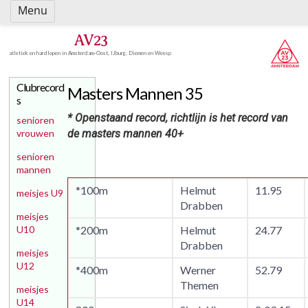
Spring
Menu
naar
inhoud
AV23
atletiek en hardlopen in Amsterdam-Oost, IJburg, Diemen en Weesp
Clubrecord
Masters Mannen 35
s
* Openstaand record, richtlijn is het record van
senioren
vrouwen
de masters mannen 40+
senioren
mannen
*100m
Helmut
11.95
meisjes U9
Drabben
meisjes
U10
*200m
Helmut
24.77
Drabben
meisjes
U12
*400m
Werner
52.79
Themen
meisjes
U14