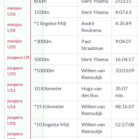
800m
Sierk Ybema
2:03.15
meisjes
1500m
Sierk Ybema
4:07.63
U16
*1 Engelse Mijl
André
4:35.89
meisjes
Roukema
U18
meisjes
*3000m
Paul
9:04.07
U20
Straatman
jongens U9
5000m
Sierk Ybema
16:04.57
jongens
*10000m
Willem van
33:03.09
U10
Riemsdijk
jongens
10 Kilometer
Hugo van
35:07
U12
den Bos
min.
jongens
*15 Kilometer
Willem van
48:16.07
U14
Riemsdijk
jongens
U16
*10 Engelse Mijl
Willem van
52:27.08
Riemsdijk
jongens