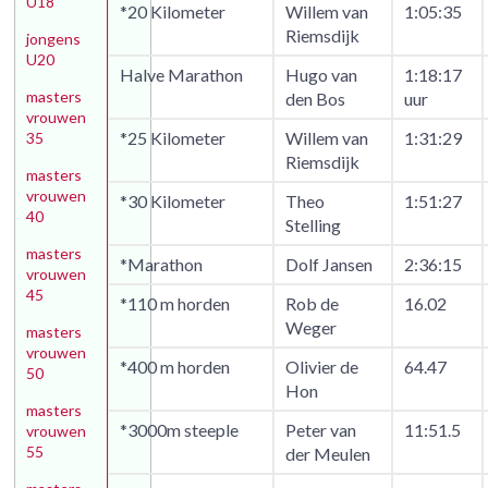
U18
*20 Kilometer
Willem van
1:05:35
Riemsdijk
jongens
U20
Halve Marathon
Hugo van
1:18:17
masters
den Bos
uur
vrouwen
*25 Kilometer
Willem van
1:31:29
35
Riemsdijk
masters
vrouwen
*30 Kilometer
Theo
1:51:27
40
Stelling
masters
*Marathon
Dolf Jansen
2:36:15
vrouwen
45
*110 m horden
Rob de
16.02
Weger
masters
vrouwen
*400 m horden
Olivier de
64.47
50
Hon
masters
*3000m steeple
Peter van
11:51.5
vrouwen
55
der Meulen