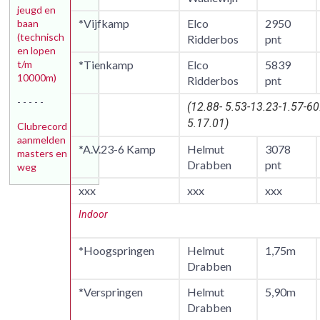
jeugd en
*Vijfkamp
Elco
2950
baan
(technisch
Ridderbos
pnt
en lopen
t/m
*Tienkamp
Elco
5839
10000m)
Ridderbos
pnt
- - - - -
(12.88- 5.53-13.23-1.57-6
5.17.01)
Clubrecord
aanmelden
*A.V.23-6 Kamp
Helmut
3078
masters en
Drabben
pnt
weg
xxx
xxx
xxx
Indoor
*Hoogspringen
Helmut
1,75m
Drabben
*Verspringen
Helmut
5,90m
Drabben