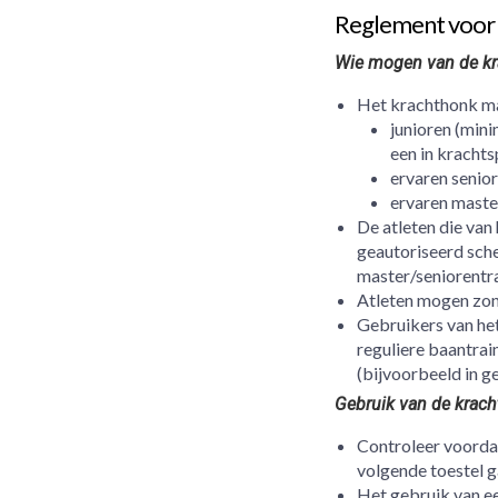
Reglement voor 
Wie mogen van de kr
Het krachthonk ma
junioren (mini
een in krachts
ervaren senio
ervaren maste
De atleten die van
geautoriseerd sch
master/seniorentra
Atleten mogen zo
Gebruikers van het
reguliere baantra
(bijvoorbeeld in ge
Gebruik van de krach
Controleer voordat 
volgende toestel g
Het gebruik van ee