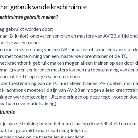
het gebruik van de krachtruimte
achtruimte gebruik maken?
g gebruikt worden door:
maal B-junior), onervaren senioren en masters van AV’23, altijd on
port ervaren trainer;
ren met toestemming van een AB-junioren- of seniorentrainer of d
rs met toestemming van een master/seniorentrainer of de TC.
 het krachthonk gebruik maken mogen alleen trainen op een door d
ema. Ervaren senioren en masters kunnen na toestemming van een 
iner of de TC op eigen schema trainen.
nder toestemming van de TC
niet
alleen trainen. Ze moeten minimaa
 krachthonk moeten lid zijn van AV’23 en mogen alleen krachttrai
iningen worden gevolgd. Uitzonderingen op deze regel worden doo
val van revalidatietraining).
truimte
je aan de training begint het materiaal op deugdelijkheid en ruim 
aat, het gebruikte materiaal deugdelijk op.
n handdoek op de toestellen is verplicht.