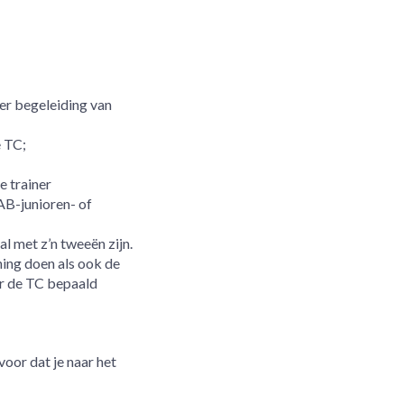
der begeleiding van
e TC;
e trainer
AB-junioren- of
l met z’n tweeën zijn.
ning doen als ook de
r de TC bepaald
voor dat je naar het