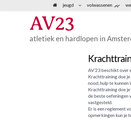
Spring
jeugd
volwassenen
we
expand
naar
child
AV23
inhoud
menu
atletiek en hardlopen in Amste
Krachttrai
AV’23 beschikt over e
Krachttraining doe je
nood, hulp te kunnen 
Krachttraining doe je
de beste oefeningen v
vastgesteld.
Er is een reglement v
opmerkingen kun je te