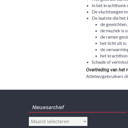
In het krachthonk 
De vluchtwegen mo
De laatste die het 
de gewichten, 
de muziek is u
de ramen geslo
het licht uit is;
de verwarming 
het krachthon
Schade of vermiss
Overtreding van het 
Atleten/gebruikers d
Nieuwsarchief
Nieuwsarchief