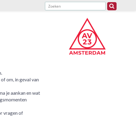
.
of om, in geval van
mma je aankan en wat
ningsmomenten
or vragen of