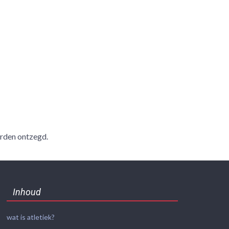
orden ontzegd.
Inhoud
wat is atletiek?