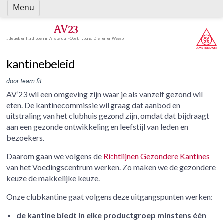
Spring
Menu
naar
inhoud
AV23
atletiek en hardlopen in Amsterdam-Oost, IJburg, Diemen en Weesp
kantinebeleid
door team:fit
AV’23 wil een omgeving zijn waar je als vanzelf gezond wil
eten. De kantinecommissie wil graag dat aanbod en
uitstraling van het clubhuis gezond zijn, omdat dat bijdraagt
aan een gezonde ontwikkeling en leefstijl van leden en
bezoekers.
Daarom gaan we volgens de
Richtlijnen Gezondere Kantines
van het Voedingscentrum werken. Zo maken we de gezondere
keuze de makkelijke keuze.
Onze clubkantine gaat volgens deze uitgangspunten werken:
de kantine biedt in elke productgroep minstens één