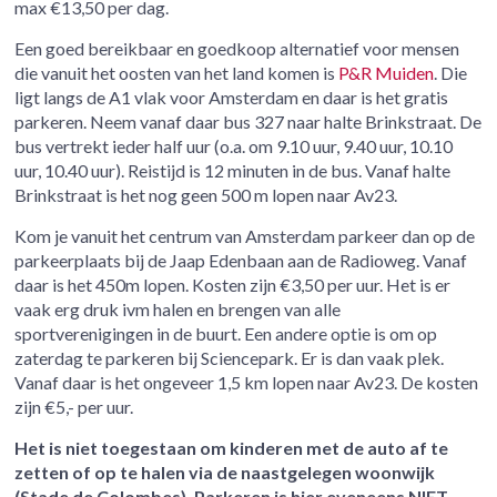
max €13,50 per dag.
Een goed bereikbaar en goedkoop alternatief voor mensen
die vanuit het oosten van het land komen is
P&R Muiden
. Die
ligt langs de A1 vlak voor Amsterdam en daar is het gratis
parkeren. Neem vanaf daar bus 327 naar halte Brinkstraat. De
bus vertrekt ieder half uur (o.a. om 9.10 uur, 9.40 uur, 10.10
uur, 10.40 uur). Reistijd is 12 minuten in de bus. Vanaf halte
Brinkstraat is het nog geen 500 m lopen naar Av23.
Kom je vanuit het centrum van Amsterdam parkeer dan op de
parkeerplaats bij de Jaap Edenbaan aan de Radioweg. Vanaf
daar is het 450m lopen. Kosten zijn €3,50 per uur. Het is er
vaak erg druk ivm halen en brengen van alle
sportverenigingen in de buurt. Een andere optie is om op
zaterdag te parkeren bij Sciencepark. Er is dan vaak plek.
Vanaf daar is het ongeveer 1,5 km lopen naar Av23. De kosten
zijn €5,- per uur.
Het is niet toegestaan om kinderen met de auto af te
zetten of op te halen via de naastgelegen woonwijk
(Stade de Colombes). Parkeren is hier eveneens NIET