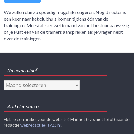
We zullen dan zo spoedig mogelijk reageren. Nog directer is
een keer naar het clubhuis komen tijdens één van de
trainingen. Meestal is er wel iemand van het bestuur aanwezig
of je kunt een van de trainers aanspreken als je vragen hebt
over de trainingen.
Nieuwsarchief
Nieuwsarchief
Artikel insturen
Heb je een artikel voor de website? Mail het (svp. met foto!) naar de
redactie
webredactie@av23.nl
.