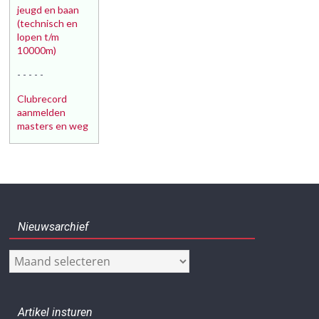
jeugd en baan
(technisch en
lopen t/m
10000m)
- - - - -
Clubrecord
aanmelden
masters en weg
Nieuwsarchief
Nieuwsarchief
Artikel insturen