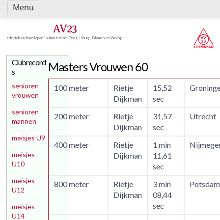
Spring
Menu
naar
inhoud
AV23
atletiek en hardlopen in Amsterdam-Oost, IJburg, Diemen en Weesp
Clubrecord
Masters Vrouwen 60
s
senioren
100 meter
Rietje
15,52
Groning
vrouwen
Dijkman
sec
senioren
200 meter
Rietje
31,57
Utrecht
mannen
Dijkman
sec
meisjes U9
400 meter
Rietje
1 min
Nijmege
meisjes
Dijkman
11,61
U10
sec
meisjes
800 meter
Rietje
3 min
Potsdam
U12
Dijkman
08,44
sec
meisjes
U14