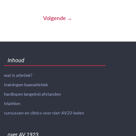
Volgende →
Inhoud
wat is atletiek?
trainingen baanatletiek
hardlopen lange(re) afstanden
triathlon
cursussen en clinics voor niet-AV23-leden
over AV 1923