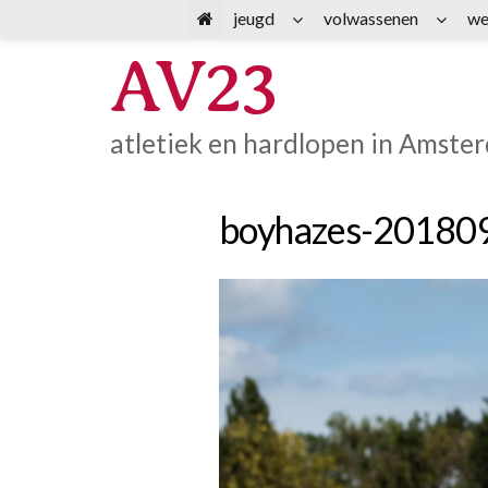
Spring
jeugd
volwassenen
we
naar
AV23
inhoud
atletiek en hardlopen in Amste
boyhazes-20180