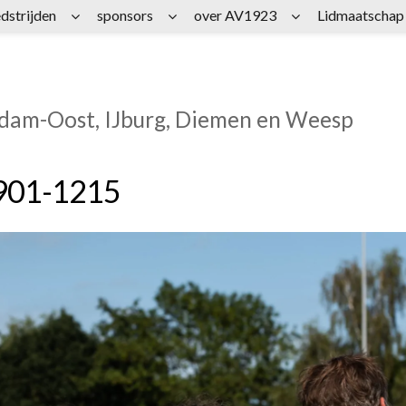
dstrijden
sponsors
over AV1923
Lidmaatschap
rdam-Oost, IJburg, Diemen en Weesp
901-1215