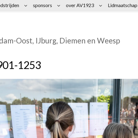
dstrijden
sponsors
over AV1923
Lidmaatschap
rdam-Oost, IJburg, Diemen en Weesp
901-1253