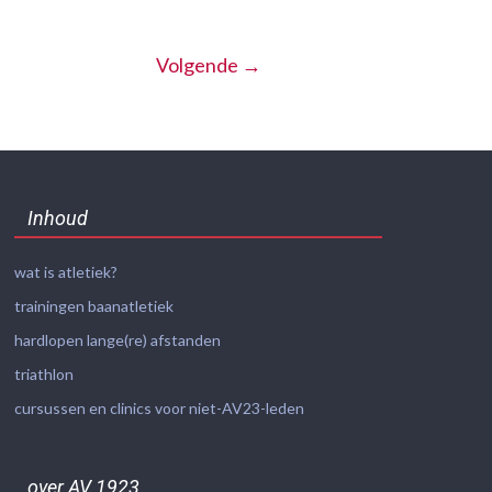
Volgende →
Inhoud
wat is atletiek?
trainingen baanatletiek
hardlopen lange(re) afstanden
triathlon
cursussen en clinics voor niet-AV23-leden
over AV 1923