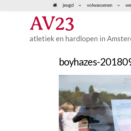
Spring
jeugd
volwassenen
we
naar
AV23
inhoud
atletiek en hardlopen in Amste
boyhazes-20180