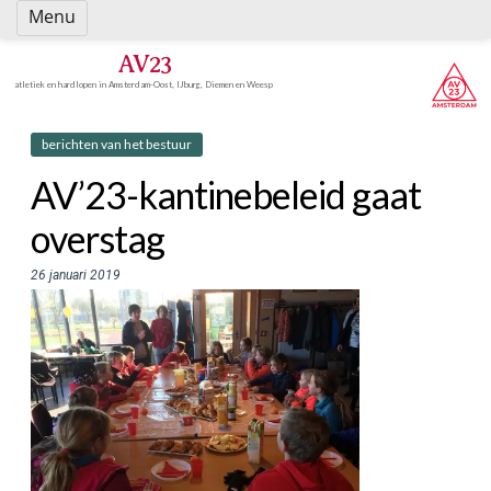
Spring
Menu
naar
inhoud
AV23
atletiek en hardlopen in Amsterdam-Oost, IJburg, Diemen en Weesp
berichten van het bestuur
AV’23-kantinebeleid gaat
overstag
26 januari 2019