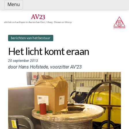
Spring
Menu
naar
inhoud
AV23
atletiek en hardlopen in Amsterdam-Oost, IJburg, Diemen en Weesp
berichten van het bestuur
Het licht komt eraan
20 september 2013
door Hans Hofstede, voorzitter AV’23