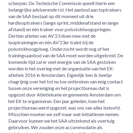
scherpen. De Technische Commissie speelt hierin een
belangrijke adviserende rol. Het aanbod aan toptrainers
van de SAA bestaat op dit moment uit drie
hardlooptrainers (lange sprint, middenafstand en lange
afstand) en één trainer voor polsstokhoogspringen.
Dertien atleten van AV’23 doen mee met de
looptrainingen en één AV’23er traint bij de
polsstokhoogploeg. Onderzocht wordt nog of het
trainingsaanbod van de SAA moet worden uitgebreid. De
komende tijd zal er veel energie van de SAA gestoken
worden in het overleg met de organisatie van het EK-
atletiek 2016 in Amsterdam. Eigenlijk ben ik beetje
chagrijnig over het tot nu toe ontbreken van enig contact
tussen onze vereniging en het projectbureau dat is
opgezet door Atletiekunie en gemeente Amsterdam om
het EK te organiseren. Een jaar geleden, toen het
projectbureau werd opgezet, was ons van alles beloofd.
Misschien moeten we zelf maar wat initiatieven nemen.
Daarvoor kunnen we het SAA uitstekend als voertuig
gebruiken. We zouden onze accommodatie als