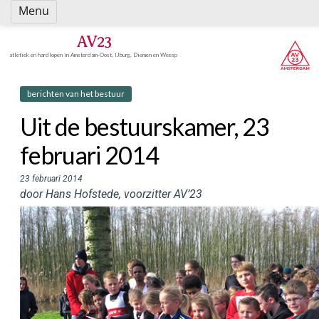
Spring
Menu
naar
inhoud
AV23
atletiek en hardlopen in Amsterdam-Oost, IJburg, Diemen en Weesp
berichten van het bestuur
Uit de bestuurskamer, 23
februari 2014
23 februari 2014
door Hans Hofstede, voorzitter AV’23