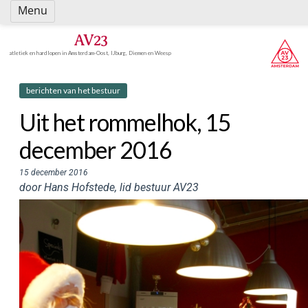
Spring
Menu
naar
inhoud
AV23
atletiek en hardlopen in Amsterdam-Oost, IJburg, Diemen en Weesp
berichten van het bestuur
Uit het rommelhok, 15
december 2016
15 december 2016
door Hans Hofstede, lid bestuur AV23