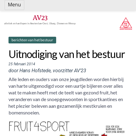
Spring
Menu
naar
inhoud
AV23
atletiek en hardlopen in Amsterdam-Oost, IJburg, Diemen en Weesp
berichten van het bestuur
Uitnodiging van het bestuur
25 februari 2014
door Hans Hofstede, voorzitter AV’23
Alle leden en ouders van onze jeugdleden worden hierbij
van harte uitgenodigd voor een uurtje bijleren over alles
wat te maken heeft met de teelt van gezond fruit, het
veranderen van de snoepgewoonten in sportkantines en
het plezier beleven aan gezamenlijk mestkruien en
bomensnoeien.