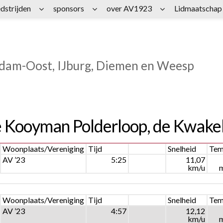
dstrijden
sponsors
over AV1923
Lidmaatschap
rdam-Oost, IJburg, Diemen en Weesp
 Kooyman Polderloop, de Kwake
Woonplaats/Vereniging
Tijd
Snelheid
Te
AV ’23
5:25
11,07
km/u
Woonplaats/Vereniging
Tijd
Snelheid
Te
AV ’23
4:57
12,12
km/u