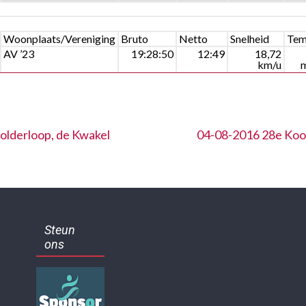
Woonplaats/Vereniging
Bruto
Netto
Snelheid
Te
AV ’23
19:28:50
12:49
18,72
km/u
lderloop, de Kwakel
04-08-2016 28e Koo
Steun
ons