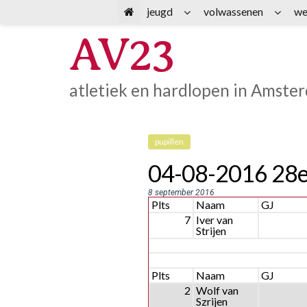
Spring
jeugd
volwassenen
we
naar
AV23
inhoud
atletiek en hardlopen in Amste
pupillen
04-08-2016 28e
8 september 2016
Plts
Naam
GJ
7
Iver van
Strijen
3, JONGENS 10T/M12
Plts
Naam
GJ
2
Wolf van
Szrijen