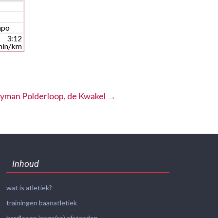
mpo
3:12
min/km
yman Polderloop, de Kwakel
→
Inhoud
wat is atletiek?
trainingen baanatletiek
hardlopen lange(re) afstanden