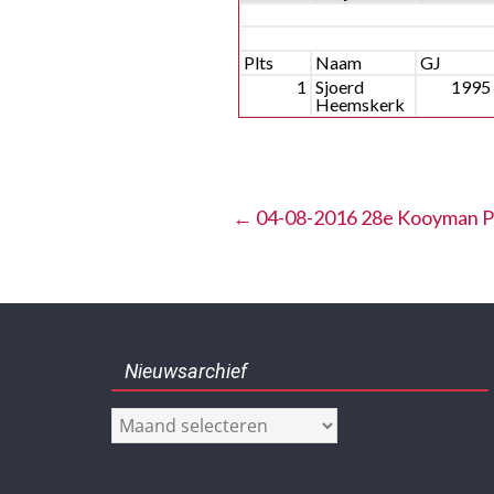
7, 4 KM HEREN
Plts
Naam
GJ
1
Sjoerd
1995
Heemskerk
←
04-08-2016 28e Kooyman Po
Nieuwsarchief
Nieuwsarchief