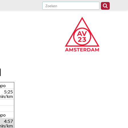
l
mpo
5:25
min/km
mpo
4:57
min/km