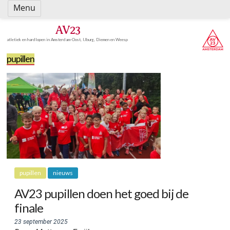
Spring
Menu
naar
inhoud
AV23
atletiek en hardlopen in Amsterdam-Oost, IJburg, Diemen en Weesp
pupillen
pupillen
nieuws
AV23 pupillen doen het goed bij de
finale
23 september 2025