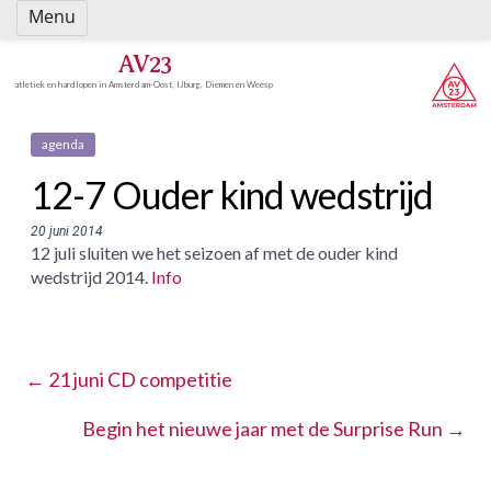
Spring
Menu
naar
inhoud
AV23
atletiek en hardlopen in Amsterdam-Oost, IJburg, Diemen en Weesp
agenda
12-7 Ouder kind wedstrijd
20 juni 2014
12 juli sluiten we het seizoen af met de ouder kind
wedstrijd 2014.
Info
←
21 juni CD competitie
Begin het nieuwe jaar met de Surprise Run
→