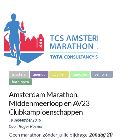
masters
agenda
pupillen
junioren
senioren
hardlopen
Amsterdam Marathon,
Middenmeerloop en AV23
Clubkampioenschappen
18 september 2019
Door: Roger Rosner
Geen marathon zónder jullie bijdrage.
zondag 20