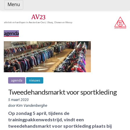
Spring
Menu
naar
inhoud
AV23
atletiek en hardlopen in Amsterdam-Oost, IJburg, Diemen en Weesp
agenda
agenda
nieuws
Tweedehandsmarkt voor sportkleding
5 maart 2020
door Kim Vandenberghe
Op zondag 5 april, tijdens de
trainingpakkenwedstrijd, vindt een
tweedehandsmarkt voor sportkleding plaats bij