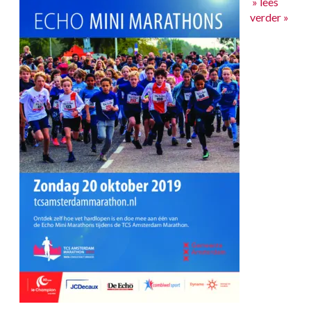
» lees
verder »