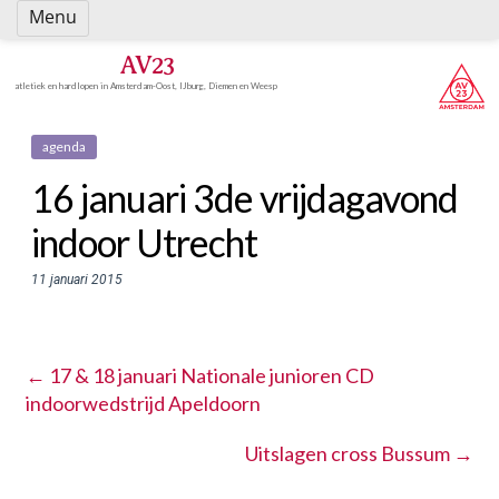
Spring
Menu
naar
inhoud
AV23
atletiek en hardlopen in Amsterdam-Oost, IJburg, Diemen en Weesp
agenda
16 januari 3de vrijdagavond
indoor Utrecht
11 januari 2015
←
17 & 18 januari Nationale junioren CD
indoorwedstrijd Apeldoorn
Uitslagen cross Bussum
→