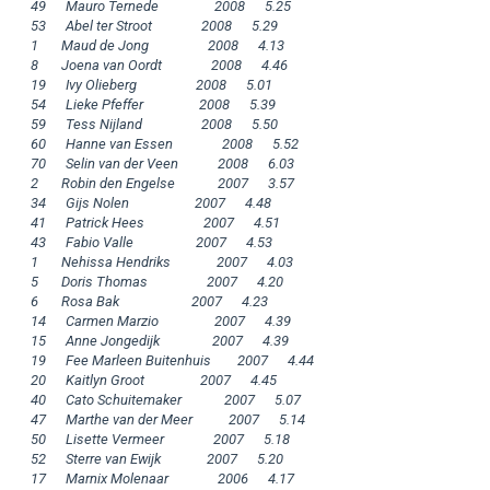
49      Mauro Ternede                 2008      5.25

53      Abel ter Stroot               2008      5.29

1       Maud de Jong                  2008      4.13

8       Joena van Oordt               2008      4.46

19      Ivy Olieberg                  2008      5.01

54      Lieke Pfeffer                 2008      5.39

59      Tess Nijland                  2008      5.50

60      Hanne van Essen               2008      5.52

70      Selin van der Veen            2008      6.03

2       Robin den Engelse             2007      3.57

34      Gijs Nolen                    2007      4.48

41      Patrick Hees                  2007      4.51

43      Fabio Valle                   2007      4.53

1       Nehissa Hendriks              2007      4.03

5       Doris Thomas                  2007      4.20

6       Rosa Bak                      2007      4.23

14      Carmen Marzio                 2007      4.39

15      Anne Jongedijk                2007      4.39

19      Fee Marleen Buitenhuis        2007      4.44

20      Kaitlyn Groot                 2007      4.45

40      Cato Schuitemaker             2007      5.07

47      Marthe van der Meer           2007      5.14

50      Lisette Vermeer               2007      5.18

52      Sterre van Ewijk              2007      5.20

17      Marnix Molenaar               2006      4.17
