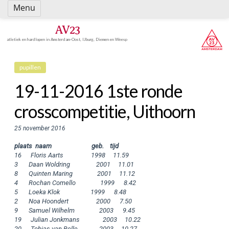
Spring
Menu
naar
inhoud
AV23
atletiek en hardlopen in Amsterdam-Oost, IJburg, Diemen en Weesp
pupillen
19-11-2016 1ste ronde
crosscompetitie, Uithoorn
25 november 2016
plaats  naam                          geb.    tijd  
16      Floris Aarts                  1998     11.59

3       Daan Woldring                 2001     11.01

8       Quinten Maring                2001     11.12

4       Rochan Comello                1999      8.42

5       Loeka Klok                    1999      8.48

2       Noa Hoondert                  2000      7.50

9       Samuel Wilhelm                2003      9.45

19      Julian Jonkmans               2003     10.22

20      Tobias van Belle              2003     10.27
