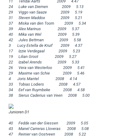
11      Tendai Aarts                  2009      4.47

24      Luke van Diemen               2009      5.13

29      Viggo van Saaze               2009      5.19

31      Steven Maddox                 2009      5.21

37      Miska van den Toorn           2009      5.34

39      Alex Marinus                  2009      5.37

40      Mika van Wel                  2009      5.39

42      Jules Bettman                 2009      5.58

3       Lucy Estella de Kruif         2009      4.37

17      Izzie Verdegaal               2009      5.23

19      Lilian Groot                  2009      5.27

22      Izabel Arends                 2009      5.33

26      Vera van Westerloo            2009      5.41

29      Maxime van Schie              2009      5.46

4       Joris Mantel                  2008      4.14

33      Tobias Lodiers                2008      4.57

34      Eef van Ruymbeke              2008      4.58

38      Sierus Caderius van Veen      2008      5.00

Junioren D1
40      Fedde van der Giessen         2009      5.05

43      Manel Carreras Lloveras       2008      5.08

47      Reinier van Oostveen          2008      5.22
