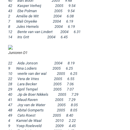
40      Bart Boon                     2005      9.48

42      Kasper Verheij                2005      9.54

43      Ebe Polman                    2005      9.54

2       Amélie de Wit                 2004      6.08

7       Mali Onyeike                  2004      6.19

8       Jules Hemels                  2004      6.19

12      Bente van van Lindert         2004      6.31

14      Iris Grit                     2004      6.45

Junioren D1
22      Aida Jonson                   2004      8.19

9       Nina Lodiers                  2005      6.25

10      veerle van der wal            2005      6.25

22      Vera de Vries                 2005      6.55

28      Lara Becker                   2005      7.06

29      April Tempel                  2005      7.07

40      Jip de Boer Nikkels           2005      7.29

41      Maud Raven                    2005      7.29

47      Joy van de Water              2005      8.05

48      Abital Gomperts               2005      8.05

49      Cato Roest                    2005      8.40

4       Kamiel de Waal                2010      2.22

9       Yoep Roeleveld                2009      4.45
