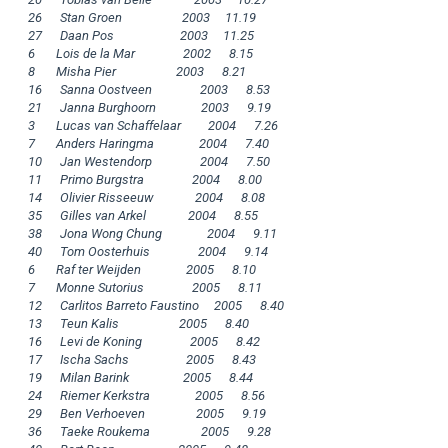
26      Stan Groen                    2003     11.19

27      Daan Pos                      2003     11.25

6       Lois de la Mar                2002      8.15

8       Misha Pier                    2003      8.21

16      Sanna Oostveen                2003      8.53

21      Janna Burghoorn               2003      9.19

3       Lucas van Schaffelaar         2004      7.26

7       Anders Haringma               2004      7.40

10      Jan Westendorp                2004      7.50

11      Primo Burgstra                2004      8.00

14      Olivier Risseeuw              2004      8.08

35      Gilles van Arkel              2004      8.55

38      Jona Wong Chung               2004      9.11

40      Tom Oosterhuis                2004      9.14

6       Raf ter Weijden               2005      8.10

7       Monne Sutorius                2005      8.11

12      Carlitos Barreto Faustino     2005      8.40

13      Teun Kalis                    2005      8.40

16      Levi de Koning                2005      8.42

17      Ischa Sachs                   2005      8.43

19      Milan Barink                  2005      8.44

24      Riemer Kerkstra               2005      8.56

29      Ben Verhoeven                 2005      9.19

36      Taeke Roukema                 2005      9.28
