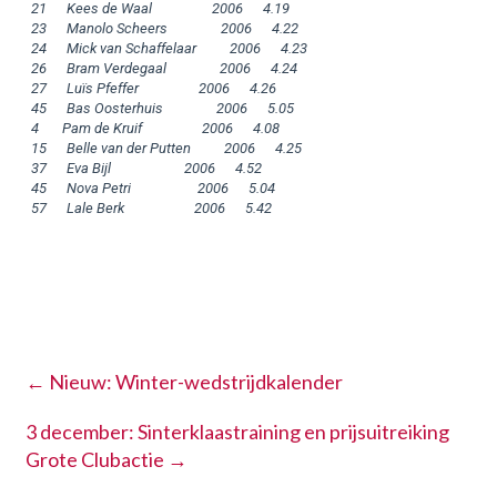
21      Kees de Waal                  2006      4.19

23      Manolo Scheers                2006      4.22

24      Mick van Schaffelaar          2006      4.23

26      Bram Verdegaal                2006      4.24

27      Luïs Pfeffer                  2006      4.26

45      Bas Oosterhuis                2006      5.05

4       Pam de Kruif                  2006      4.08

15      Belle van der Putten          2006      4.25

37      Eva Bijl                      2006      4.52

45      Nova Petri                    2006      5.04

←
Nieuw: Winter-wedstrijdkalender
3 december: Sinterklaastraining en prijsuitreiking
Grote Clubactie
→