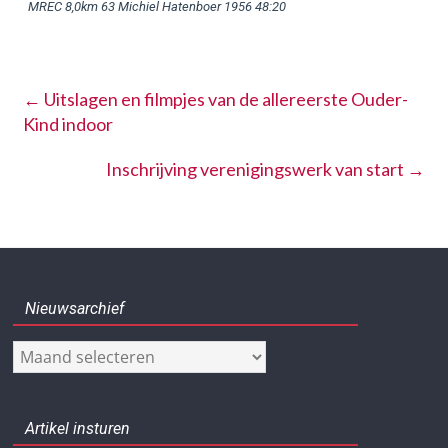
MREC 8,0km 63 Michiel Hatenboer 1956 48:20
←
Uitslagen en filmpjes van de allereerste Ouder-
Kind indoor
Inschrijving verenigingswerk van start
→
Nieuwsarchief
Nieuwsarchief
Artikel insturen