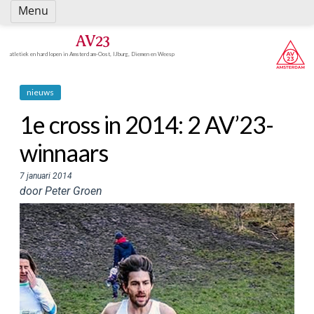
Spring
Menu
naar
inhoud
AV23
atletiek en hardlopen in Amsterdam-Oost, IJburg, Diemen en Weesp
nieuws
1e cross in 2014: 2 AV’23-
winnaars
7 januari 2014
door Peter Groen