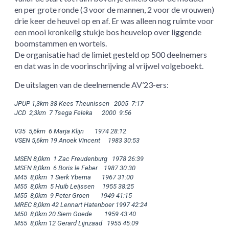
en per grote ronde (3 voor de mannen, 2 voor de vrouwen)
drie keer de heuvel op en af. Er was alleen nog ruimte voor
een mooi kronkelig stukje bos heuvelop over liggende
boomstammen en wortels.
De organisatie had de limiet gesteld op 500 deelnemers
en dat was in de voorinschrijving al vrijwel volgeboekt.
De uitslagen van de deelnemende AV’23-ers:
JPUP 1,3km 38 Kees Theunissen   2005  7:17
JCD  2,3km  7 Tsega Feleka      2000  9:56 
V35  5,6km  6 Marja Klijn       1974 28:12 
VSEN 5,6km 19 Anoek Vincent     1983 30:53 
MSEN 8,0km  1 Zac Freudenburg   1978 26:39
MSEN 8,0km  6 Boris le Feber    1987 30:30
M45  8,0km  1 Sierk Ybema       1967 31:00 
M55  8,0km  5 Huib Leijssen     1955 38:25 
M55  8,0km  9 Peter Groen       1949 41:15 
MREC 8,0km 42 Lennart Hatenboer 1997 42:24 
M50  8,0km 20 Siem Goede        1959 43:40 
M55  8,0km 12 Gerard Lijnzaad   1955 45:09 