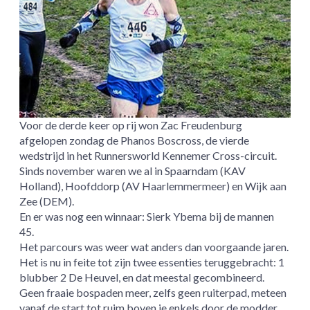
Voor de derde keer op rij won Zac Freudenburg
afgelopen zondag de Phanos Boscross, de vierde
wedstrijd in het Runnersworld Kennemer Cross-circuit.
Sinds november waren we al in Spaarndam (KAV
Holland), Hoofddorp (AV Haarlemmermeer) en Wijk aan
Zee (DEM).
En er was nog een winnaar: Sierk Ybema bij de mannen
45.
Het parcours was weer wat anders dan voorgaande jaren.
Het is nu in feite tot zijn twee essenties teruggebracht: 1
blubber 2 De Heuvel, en dat meestal gecombineerd.
Geen fraaie bospaden meer, zelfs geen ruiterpad, meteen
vanaf de start tot ruim boven je enkels door de modder