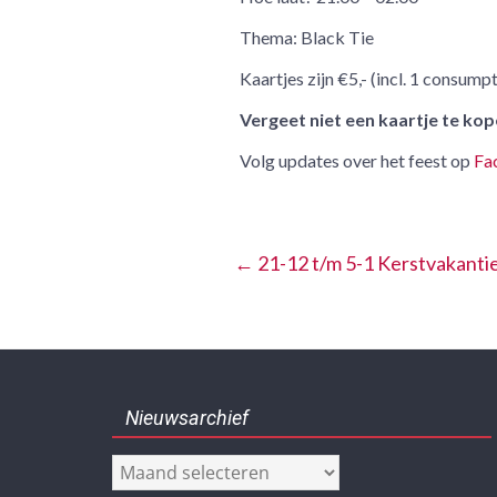
Thema: Black Tie
Kaartjes zijn €5,- (incl. 1 consump
Vergeet niet een kaartje te ko
Volg updates over het feest op
Fa
←
21-12 t/m 5-1 Kerstvakanti
Nieuwsarchief
Nieuwsarchief