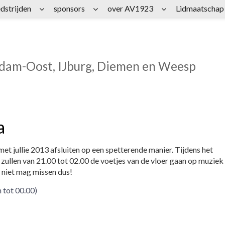
dstrijden
sponsors
over AV1923
Lidmaatschap
rdam-Oost, IJburg, Diemen en Weesp
a
t jullie 2013 afsluiten op een spetterende manier. Tijdens het
zullen van 21.00 tot 02.00 de voetjes van de vloer gaan op muziek
t niet mag missen dus!
 tot 00.00)