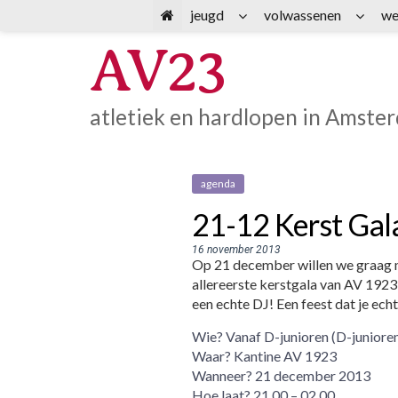
Spring
jeugd
volwassenen
we
naar
AV23
inhoud
atletiek en hardlopen in Amste
agenda
21-12 Kerst Gal
16 november 2013
Op 21 december willen we graag me
allereerste kerstgala van AV 1923 
een echte DJ! Een feest dat je ech
Wie? Vanaf D-junioren (D-junioren
Waar? Kantine AV 1923
Wanneer? 21 december 2013
Hoe laat? 21.00 – 02.00