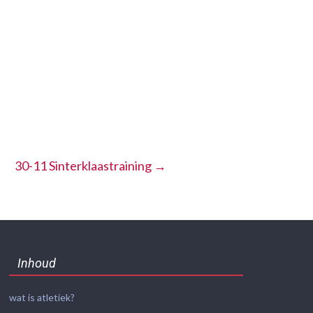
30-11 Sinterklaastraining
→
Inhoud
wat is atletiek?