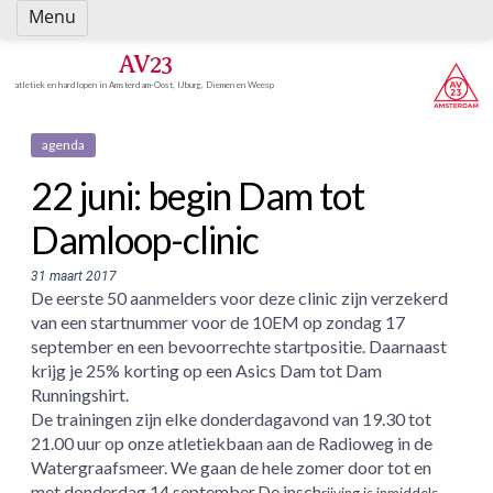
Spring
Menu
naar
inhoud
AV23
atletiek en hardlopen in Amsterdam-Oost, IJburg, Diemen en Weesp
agenda
22 juni: begin Dam tot
Damloop-clinic
31 maart 2017
De eerste 50 aanmelders voor deze clinic zijn verzekerd
van een startnummer voor de 10EM op zondag 17
september en een bevoorrechte startpositie. Daarnaast
krijg je 25% korting op een Asics Dam tot Dam
Runningshirt.
De trainingen zijn elke donderdagavond van 19.30 tot
21.00 uur op onze atletiekbaan aan de Radioweg in de
Watergraafsmeer. We gaan de hele zomer door tot en
met donderdag 14 september.De insch
rijving is inmiddels