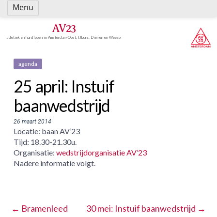
Spring
Menu
naar
inhoud
AV23
atletiek en hardlopen in Amsterdam-Oost, IJburg, Diemen en Weesp
agenda
25 april: Instuif
baanwedstrijd
26 maart 2014
Locatie: baan AV’23
Tijd: 18.30-21.30u.
Organisatie:
wedstrijdorganisatie AV’23
Nadere informatie volgt.
←
Bramenleed
30 mei: Instuif baanwedstrijd
→