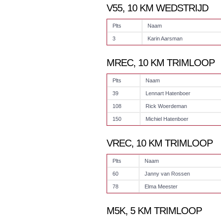
V55, 10 KM WEDSTRIJD
Plts
Naam
3
Karin Aarsman
MREC, 10 KM TRIMLOOP
Plts
Naam
39
Lennart Hatenboer
108
Rick Woerdeman
150
Michiel Hatenboer
VREC, 10 KM TRIMLOOP
Plts
Naam
60
Janny van Rossen
78
Elma Meester
M5K, 5 KM TRIMLOOP