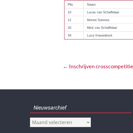
Plts
Naam
10
Lucas van Schaffelaar
12
Monne Sutorius
20
Mick van Schaffelaar
34
Luca Vrauwdeunt
←
Inschrijven crosscompetitie 
Nieuwsarchief
Nieuwsarchief