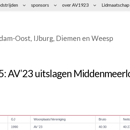
dstrijden
sponsors
over AV1923
Lidmaatschap
rdam-Oost, IJburg, Diemen en Weesp
: AV’23 uitslagen Middenmeerl
GJ
Woonplaats/Vereniging
Bruto
Nett
1990
AV ’23
40:30
40:2