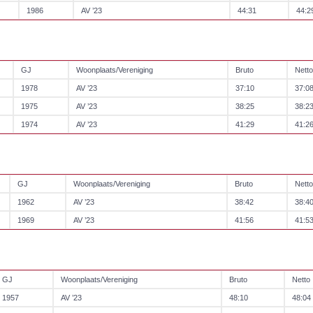
1986
AV ’23
44:31
44:2
GJ
Woonplaats/Vereniging
Bruto
Netto
1978
AV ’23
37:10
37:0
1975
AV ’23
38:25
38:2
1974
AV ’23
41:29
41:2
GJ
Woonplaats/Vereniging
Bruto
Netto
1962
AV ’23
38:42
38:4
1969
AV ’23
41:56
41:5
GJ
Woonplaats/Vereniging
Bruto
Netto
1957
AV ’23
48:10
48:04