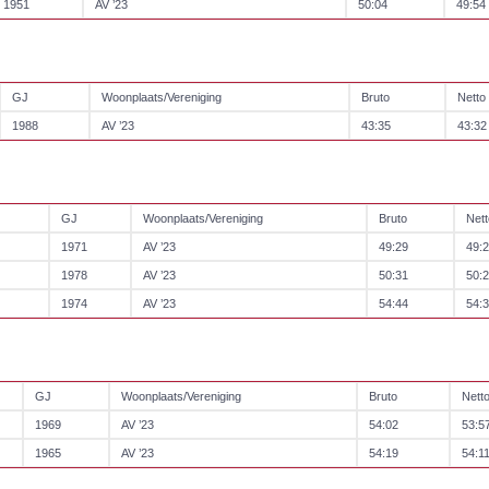
1951
AV ’23
50:04
49:54
GJ
Woonplaats/Vereniging
Bruto
Netto
1988
AV ’23
43:35
43:32
GJ
Woonplaats/Vereniging
Bruto
Nett
1971
AV ’23
49:29
49:
1978
AV ’23
50:31
50:
1974
AV ’23
54:44
54:
GJ
Woonplaats/Vereniging
Bruto
Nett
1969
AV ’23
54:02
53:5
1965
AV ’23
54:19
54:1