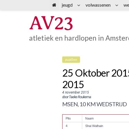
Spring
jeugd
volwassenen
we
naar
AV23
inhoud
atletiek en hardlopen in Amste
pupillen
25 Oktober 2015
2015
4 november 2015
door Taeke Roukema
MSEN, 10 KM WEDSTRIJD
Plts
Naam
4
Shai Walhain