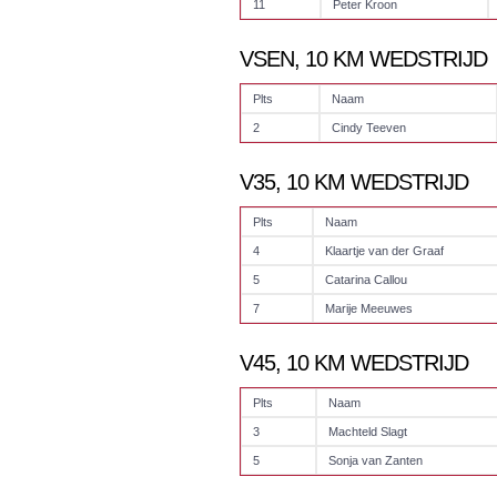
11
Peter Kroon
VSEN, 10 KM WEDSTRIJD
Plts
Naam
2
Cindy Teeven
V35, 10 KM WEDSTRIJD
Plts
Naam
4
Klaartje van der Graaf
5
Catarina Callou
7
Marije Meeuwes
V45, 10 KM WEDSTRIJD
Plts
Naam
3
Machteld Slagt
5
Sonja van Zanten