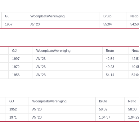
GJ
Woonplaats/Vereniging
Bruto
Netto
1957
AV ’23
55:04
54:58
GJ
Woonplaats/Vereniging
Bruto
Nett
1997
AV ’23
42:54
42:5
1972
AV ’23
49:23
49:0
1956
AV ’23
54:14
54:0
GJ
Woonplaats/Vereniging
Bruto
Netto
1952
AV ’23
58:59
58:33
1971
AV ’23
1:04:37
1:04:2