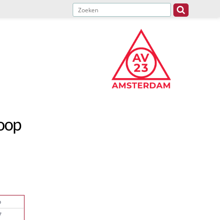
oop
o
7