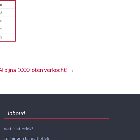
to
23
40
09
02
Al bijna 1000 loten verkocht!
→
Inhoud
wat is atletiek?
trainingen baanatletiek