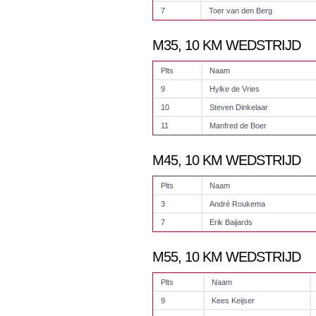
7
Toer van den Berg
M35, 10 KM WEDSTRIJD
Plts
Naam
9
Hylke de Vries
10
Steven Dinkelaar
11
Manfred de Boer
M45, 10 KM WEDSTRIJD
Plts
Naam
3
André Roukema
7
Erik Baijards
M55, 10 KM WEDSTRIJD
Plts
Naam
9
Kees Keijser