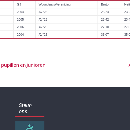
GJ
Woonplaats/Vereniging
Bruto
Net
2004
AV ’23
23:24
23:
2005
AV ’23
23:42
23:
2006
AV ’23
27:10
27:
2004
AV ’23
35:07
35:
pupillen en junioren
Steun
ons