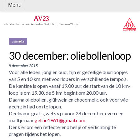
Spring
Menu
naar
inhoud
AV23
atletiek en hardlopen in Amsterdam-Oost, IJburg, Diemen en Weesp
agenda
30 december: oliebollenloop
8 december 2015
Voor alle leden,
jong en oud,
zijn er gezellige duurloopjes
van 5 en 10 km, met voorlopers in verschillende tempo’s.
De kantine is open vanaf 19.00 uur, de start van de 10 km-
loop is om 19.30, de 5 km begint om 20.00 uur.
Daarna oliebollen, glühwein en chocomelk, ook voor wie
geen zin had om te lopen.
Deelname gratis, wel s.v.p. voor 28 december even een
mailtje naar
geline1961@gmail.com
.
Denk er om een reflecterend hesje of verlichting te
dragen tijdens het lopen.