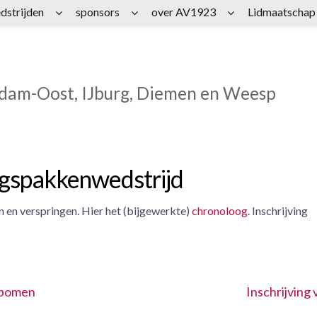
dstrijden
sponsors
over AV1923
Lidmaatschap
rdam-Oost, IJburg, Diemen en Weesp
ngspakkenwedstrijd
 en verspringen. Hier het (bijgewerkte)
chronoloog
. Inschrijving
nbomen
Inschrijving