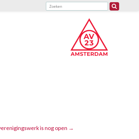
 verenigingswerk is nog open
→