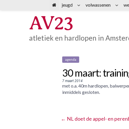
Spring
jeugd
volwassenen
we
naar
AV23
inhoud
atletiek en hardlopen in Amste
agenda
30 maart: traini
7 maart 2014
met o.a. 40m hardlopen, balwerpen
inmiddels gesloten.
←
NL doet de appel- en pere