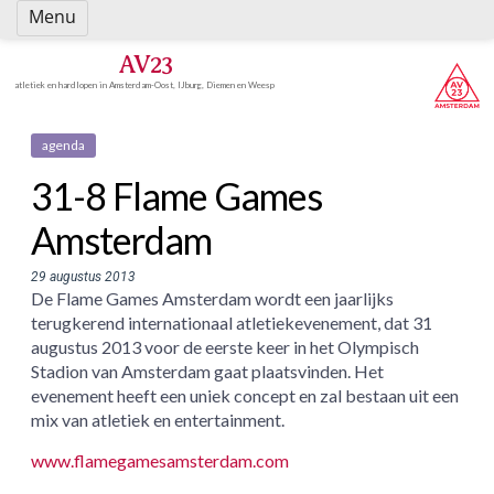
Spring
Menu
naar
inhoud
AV23
atletiek en hardlopen in Amsterdam-Oost, IJburg, Diemen en Weesp
agenda
31-8 Flame Games
Amsterdam
29 augustus 2013
De Flame Games Amsterdam wordt een jaarlijks
terugkerend internationaal atletiekevenement, dat 31
augustus 2013 voor de eerste keer in het Olympisch
Stadion van Amsterdam gaat plaatsvinden. Het
evenement heeft een uniek concept en zal bestaan uit een
mix van atletiek en entertainment.
www.flamegamesamsterdam.com