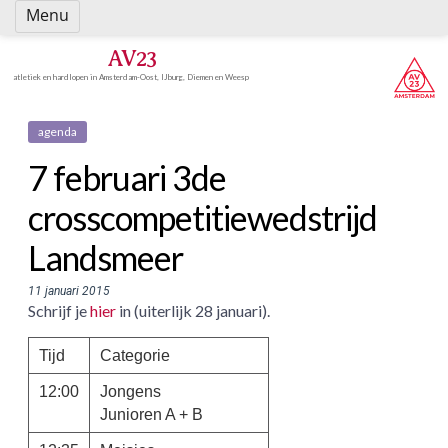
Spring
Menu
naar
inhoud
AV23
atletiek en hardlopen in Amsterdam-Oost, IJburg, Diemen en Weesp
agenda
7 februari 3de
crosscompetitiewedstrijd
Landsmeer
11 januari 2015
Schrijf je
hier
in (uiterlijk 28 januari).
Tijd
Categorie
12:00
Jongens
Junioren A + B