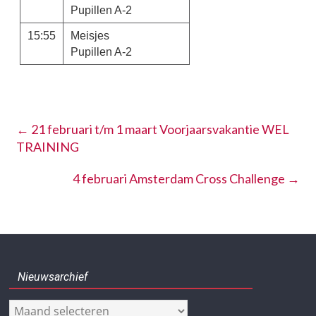
Pupillen A-2
15:55
Meisjes
Pupillen A-2
←
21 februari t/m 1 maart Voorjaarsvakantie WEL
TRAINING
4 februari Amsterdam Cross Challenge
→
Nieuwsarchief
Nieuwsarchief