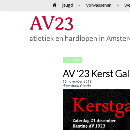
Spring
jeugd
volwassenen
we
naar
AV23
inhoud
atletiek en hardlopen in Amste
junioren
AV ’23 Kerst Gal
16 november 2013
door Anna Goede