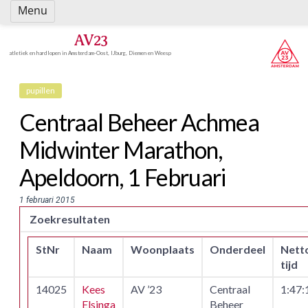
Spring
Menu
naar
inhoud
AV23
atletiek en hardlopen in Amsterdam-Oost, IJburg, Diemen en Weesp
pupillen
Centraal Beheer Achmea
Midwinter Marathon,
Apeldoorn, 1 Februari
1 februari 2015
Zoekresultaten
StNr
Naam
Woonplaats
Onderdeel
Nett
tijd
14025
Kees
AV ’23
Centraal
1:47:
Elsinga
Beheer