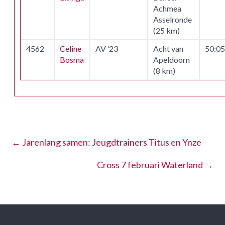
Achmea
Asselronde
(25 km)
4562
Celine
AV ’23
Acht van
50:0
Bosma
Apeldoorn
(8 km)
←
Jarenlang samen: Jeugdtrainers Titus en Ynze
Cross 7 februari Waterland
→