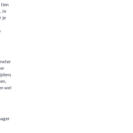
 tien
 Je
 je
n
 meter
ter
ijdens
en,
en wel
nager