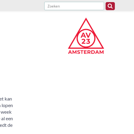
et kan
 lopen
r week
 al een
edt de