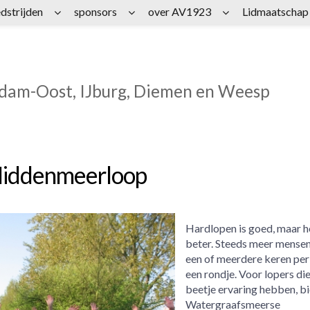
dstrijden
sponsors
over AV1923
Lidmaatschap
rdam-Oost, IJburg, Diemen en Weesp
 Middenmeerloop
Hardlopen is goed, maar h
beter. Steeds meer mensen
een of meerdere keren pe
een rondje. Voor lopers die
beetje ervaring hebben, bi
Watergraafsmeerse