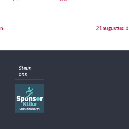
en
21 augustus: 
Steun
ons