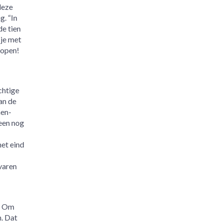
deze
. “In
de tien
 je met
lopen!
chtige
an de
en-
een nog
het eind
varen
s. Om
n. Dat