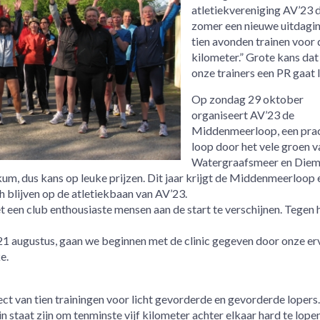
atletiekvereniging AV’23 
zomer een nieuwe uitdaging
tien avonden trainen voor 
kilometer.” Grote kans dat
onze trainers een PR gaat 
Op zondag 29 oktober
organiseert AV’23 de
Middenmeerloop, een pra
loop door het vele groen v
Watergraafsmeer en Diem
m, dus kans op leuke prijzen. Dit jaar krijgt de Middenmeerloop 
sh blijven op de atletiekbaan van AV’23.
 een club enthousiaste mensen aan de start te verschijnen. Tegen 
1 augustus, gaan we beginnen met de clinic gegeven door onze er
e.
ect van tien trainingen voor licht gevorderde en gevorderde loper
 staat zijn om tenminste vijf kilometer achter elkaar hard te lope