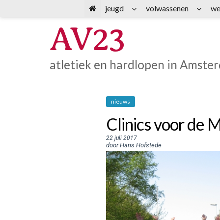
Spring
jeugd
volwassenen
we
naar
AV23
inhoud
atletiek en hardlopen in Amste
nieuws
Clinics voor de
22 juli 2017
door Hans Hofstede