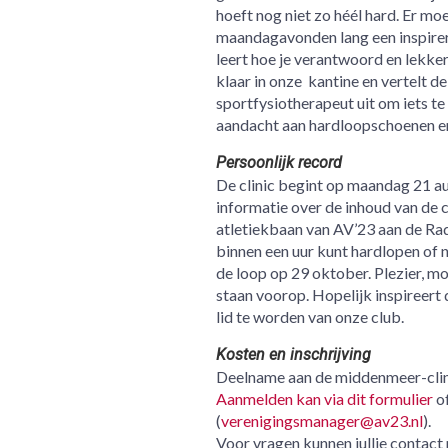
hoeft nog niet zo héél hard. Er mo
maandagavonden lang een inspirere
leert hoe je verantwoord en lekker
klaar in onze kantine en vertelt de
sportfysiotherapeut uit om iets te
aandacht aan hardloopschoenen en
Persoonlijk record
De clinic begint op maandag 21 a
informatie over de inhoud van de c
atletiekbaan van AV’23 aan de Rad
binnen een uur kunt hardlopen of n
de loop op 29 oktober. Plezier, mot
staan voorop. Hopelijk inspireert 
lid te worden van onze club.
Kosten en inschrijving
Deelname aan de middenmeer-clini
Aanmelden kan via dit formulier
of
(
verenigingsmanager@av23.nl
).
Voor vragen kunnen jullie contact