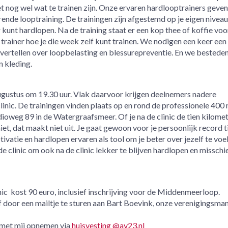
et nog wel wat te trainen zijn. Onze ervaren hardlooptrainers geven
nde looptraining. De trainingen zijn afgestemd op je eigen niveau.
 kunt hardlopen. Na de training staat er een kop thee of koffie voor
 trainer hoe je die week zelf kunt trainen. We nodigen een keer een
 vertellen over loopbelasting en blessurepreventie. En we bestede
 kleding.
ugustus om 19.30 uur. Vlak daarvoor krijgen deelnemers nadere
linic. De trainingen vinden plaats op en rond de professionele 400
ioweg 89 in de Watergraafsmeer. Of je na de clinic de tien kilome
iet, dat maakt niet uit. Je gaat gewoon voor je persoonlijk record t
ivatie en hardlopen ervaren als tool om je beter over jezelf te voel
de clinic om ook na de clinic lekker te blijven hardlopen en misschi
c kost 90 euro, inclusief inschrijving voor de Middenmeerloop.
 door een mailtje te sturen aan Bart Boevink, onze verenigingsma
 met mij opnemen via
huisvesting @av23.nl