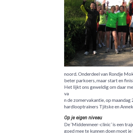
noord. Onderdeel van Rondje Moku
beter parkoers, maar start en fini
Het lijkt ons geweldig om daar met
va
n de zomervakantie, op maandag 2
hardlooptrainers Tjitske en Annek
Op je eigen niveau
De ‘Middenmeer-clinic’ is een traj
goed mee te kunnen doen moet je in