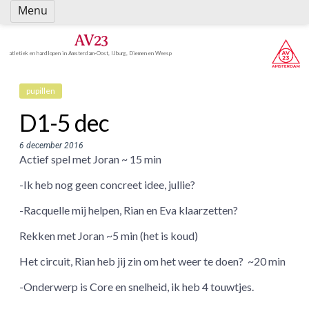
Spring
Menu
naar
inhoud
AV23
atletiek en hardlopen in Amsterdam-Oost, IJburg, Diemen en Weesp
pupillen
D1-5 dec
6 december 2016
Actief spel met Joran ~ 15 min
-Ik heb nog geen concreet idee, jullie?
-Racquelle mij helpen, Rian en Eva klaarzetten?
Rekken met Joran ~5 min (het is koud)
Het circuit, Rian heb jij zin om het weer te doen? ~20 min
-Onderwerp is Core en snelheid, ik heb 4 touwtjes.