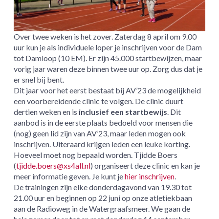
Over twee weken is het zover. Zaterdag 8 april om 9.00
uur kun je als individuele loper je inschrijven voor de Dam
tot Damloop (10 EM). Er zijn 45.000 startbewijzen, maar
vorig jaar waren deze binnen twee uur op. Zorg dus dat je
er snel bij bent.
Dit jaar voor het eerst bestaat bij AV’23 de mogelijkheid
een voorbereidende clinic te volgen. De clinic duurt
dertien weken en is
inclusief een startbewijs
. Dit
aanbod is in de eerste plaats bedoeld voor mensen die
(nog) geen lid zijn van AV’23, maar leden mogen ook
inschrijven. Uiteraard krijgen leden een leuke korting.
Hoeveel moet nog bepaald worden. Tjidde Boers
(
tjidde.boers@xs4all.nl
) organiseert deze clinic en kan je
meer informatie geven. Je kunt je
hier inschrijven
.
De trainingen zijn elke donderdagavond van 19.30 tot
21.00 uur en beginnen op 22 juni op onze atletiekbaan
aan de Radioweg in de Watergraafsmeer. We gaan de