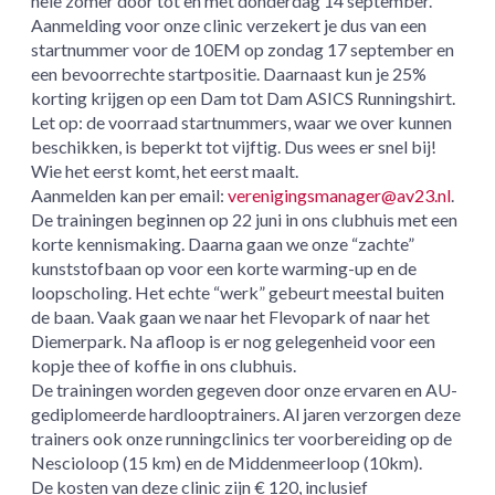
hele zomer door tot en met donderdag 14 september.
Aanmelding voor onze clinic verzekert je dus van een
startnummer voor de 10EM op zondag 17 september en
een bevoorrechte startpositie. Daarnaast kun je 25%
korting krijgen op een Dam tot Dam ASICS Runningshirt.
Let op: de voorraad startnummers, waar we over kunnen
beschikken, is beperkt tot vijftig. Dus wees er snel bij!
Wie het eerst komt, het eerst maalt.
Aanmelden kan per email:
verenigingsmanager@av23.nl
.
De trainingen beginnen op 22 juni in ons clubhuis met een
korte kennismaking. Daarna gaan we onze “zachte”
kunststofbaan op voor een korte warming-up en de
loopscholing. Het echte “werk” gebeurt meestal buiten
de baan. Vaak gaan we naar het Flevopark of naar het
Diemerpark. Na afloop is er nog gelegenheid voor een
kopje thee of koffie in ons clubhuis.
De trainingen worden gegeven door onze ervaren en AU-
gediplomeerde hardlooptrainers. Al jaren verzorgen deze
trainers ook onze runningclinics ter voorbereiding op de
Nescioloop (15 km) en de Middenmeerloop (10km).
De kosten van deze clinic zijn € 120, inclusief