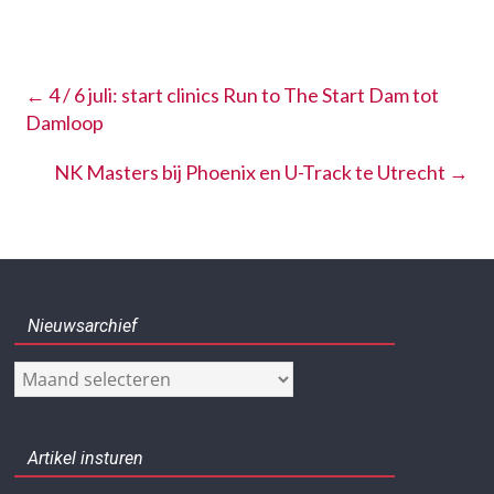
←
4 / 6 juli: start clinics Run to The Start Dam tot
Damloop
NK Masters bij Phoenix en U-Track te Utrecht
→
Nieuwsarchief
Nieuwsarchief
Artikel insturen