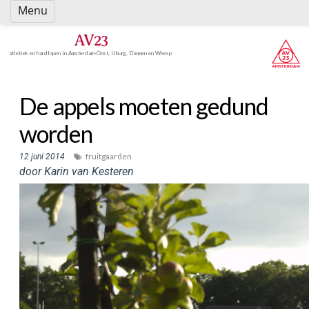
Spring
Menu
naar
inhoud
AV23
atletiek en hardlopen in Amsterdam-Oost, IJburg, Diemen en Weesp
De appels moeten gedund
worden
fruitgaarden
12 juni 2014
door Karin van Kesteren