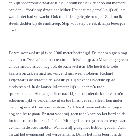
en kijk ieder rondje naar de klok. Tenminste als ik daar op dat moment
aan denk. Voorlopig draait het lekker. Het gaat me gemakkelijk af; iets
wat ik niet had verwacht. Ook tel ik de afgelegde rondjes. Zo kom ik
steeds dichter bij de eindstreep. Stap voor stap bereik ik mijn beoogde
doel.
De vrouwenwedstrijd is na 3000 meter beëindigd. De mannen gaan nog
even door. Twee atleten hebben inmiddels de pijp aan Maarten gegeven
en een andere atleet mag ook de baan verlaten. Die heeft drie rode
kaarten op zak en mag het volgend jaar weer proberen. Richard
Leijenaar is de leider in de wedstrijd. Hij stevent als eerste op de
eindstreep af. In de laatste kilometer kijk ik naar m’n rode
sportschoenen. Hoe langer ik er naar kijk, hoe roder de kleur van m’n
schoenen lijkt te worden. Zo af en toe finisht er een atleet. Een ander
mag nog een of twee rondjes doen. Zelf doe ik geen enkele poging om
nog sneller te gaan. Er staat voor mij geen rode kaart op het bord en de
limiet is ruimschoots te behalen. Mijn gedachten gaan even terug naar
de man in de scootmobiel. Wat zou hij graag mee hebben gedaan. Ach,
hij zal het evenement wel vergeten zijn. Dan is het mijn beurt om de