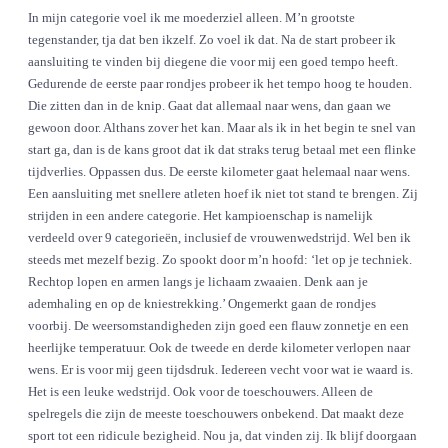
In mijn categorie voel ik me moederziel alleen. M’n grootste
tegenstander, tja dat ben ikzelf. Zo voel ik dat. Na de start probeer ik
aansluiting te vinden bij diegene die voor mij een goed tempo heeft.
Gedurende de eerste paar rondjes probeer ik het tempo hoog te houden.
Die zitten dan in de knip. Gaat dat allemaal naar wens, dan gaan we
gewoon door. Althans zover het kan. Maar als ik in het begin te snel van
start ga, dan is de kans groot dat ik dat straks terug betaal met een flinke
tijdverlies. Oppassen dus. De eerste kilometer gaat helemaal naar wens.
Een aansluiting met snellere atleten hoef ik niet tot stand te brengen. Zij
strijden in een andere categorie. Het kampioenschap is namelijk
verdeeld over 9 categorieën, inclusief de vrouwenwedstrijd. Wel ben ik
steeds met mezelf bezig. Zo spookt door m’n hoofd: ‘let op je techniek.
Rechtop lopen en armen langs je lichaam zwaaien. Denk aan je
ademhaling en op de kniestrekking.’ Ongemerkt gaan de rondjes
voorbij. De weersomstandigheden zijn goed een flauw zonnetje en een
heerlijke temperatuur. Ook de tweede en derde kilometer verlopen naar
wens. Er is voor mij geen tijdsdruk. Iedereen vecht voor wat ie waard is.
Het is een leuke wedstrijd. Ook voor de toeschouwers. Alleen de
spelregels die zijn de meeste toeschouwers onbekend. Dat maakt deze
sport tot een ridicule bezigheid. Nou ja, dat vinden zij. Ik blijf doorgaan