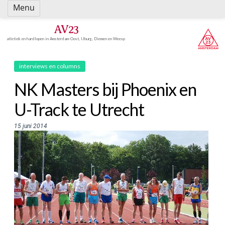
Spring
Menu
naar
inhoud
AV23
atletiek en hardlopen in Amsterdam-Oost, IJburg, Diemen en Weesp
interviews en columns
NK Masters bij Phoenix en
U-Track te Utrecht
15 juni 2014