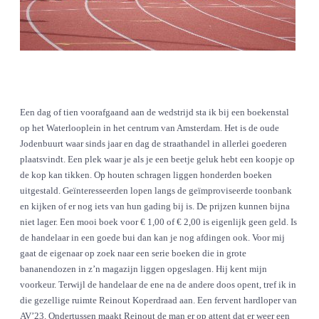
Een dag of tien voorafgaand aan de wedstrijd sta ik bij een boekenstal
op het Waterlooplein in het centrum van Amsterdam. Het is de oude
Jodenbuurt waar sinds jaar en dag de straathandel in allerlei goederen
plaatsvindt. Een plek waar je als je een beetje geluk hebt een koopje op
de kop kan tikken. Op houten schragen liggen honderden boeken
uitgestald. Geïnteresseerden lopen langs de geïmproviseerde toonbank
en kijken of er nog iets van hun gading bij is. De prijzen kunnen bijna
niet lager. Een mooi boek voor € 1,00 of € 2,00 is eigenlijk geen geld. Is
de handelaar in een goede bui dan kan je nog afdingen ook. Voor mij
gaat de eigenaar op zoek naar een serie boeken die in grote
bananendozen in z’n magazijn liggen opgeslagen. Hij kent mijn
voorkeur. Terwijl de handelaar de ene na de andere doos opent, tref ik in
die gezellige ruimte Reinout Koperdraad aan. Een fervent hardloper van
AV’23. Ondertussen maakt Reinout de man er op attent dat er weer een