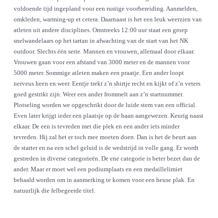
voldoende tijd ingepland voor een rustige voorbereiding. Aanmelden,
omkleden, warming-up et cetera. Daarnaast is het een leuk weerzien van
atleten uit andere disciplines.
Omstreeks 12:00 uur staat een groep
snelwandelaars op het tartan in afwachting van de start van het NK
outdoor. Slechts één serie. Mannen en vrouwen, allemaal door elkaar.
Vrouwen gaan voor een afstand van 3000 meter en de mannen voor
5000 meter. Sommige atleten maken een praatje. Een ander loopt
nerveus heen en weer. Eentje trekt z’n shirtje recht en kijkt of z’n veters
goed gestrikt zijn. Weer een ander frommelt aan z’n startnummer.
Plotseling worden we opgeschrikt door de luide stem van een official.
Even later krijgt ieder een plaatsje op de baan aangewezen. Keurig naast
elkaar. De een is tevreden met die plek en een ander iets minder
tevreden. Hij zal het er toch mee moeten doen. Dan is het de beurt aan
de starter en na een schel geluid is de wedstrijd in volle gang. Er wordt
gestreden in diverse categorieën. De ene categorie is beter bezet dan de
ander. Maar er moet wel een podiumplaats en een medaillelimiet
behaald worden om in aanmerking te komen voor een heuse plak. En
natuurlijk die felbegeerde titel.