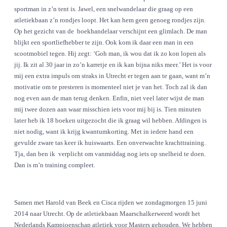
sportman in z’n tent is. Jawel, een snelwandelaar die graag op een
atletiekbaan z’n rondjes loopt. Het kan hem geen genoeg rondjes zijn.
Op het gezicht van de boekhandelaar verschijnt een glimlach. De man
blijkt een sportliefhebber te zijn. Ook kom ik daar een man in een
scootmobiel tegen. Hij zegt: ‘Goh man, ik wou dat ik zo kon lopen als
jij. Ik zit al 30 jaar in zo’n karretje en ik kan bijna niks meer.’ Het is voor
mij een extra impuls om straks in Utrecht er tegen aan te gaan, want m’n
motivatie om te presteren is momenteel niet je van het. Toch zal ik dan
nog even aan de man terug denken. Enfin, niet veel later wijst de man
mij twee dozen aan waar misschien iets voor mij bij is. Tien minuten
later heb ik 18 boeken uitgezocht die ik graag wil hebben. Afdingen is
niet nodig, want ik krijg kwantumkorting. Met in iedere hand een
gevulde zware tas keer ik huiswaarts. Een onverwachte krachttraining.
Tja, dan ben ik verplicht om vanmiddag nog iets op snelheid te doen.
Dan is m’n training compleet.
Samen met Harold van Beek en Cisca rijden we zondagmorgen 15 juni
2014 naar Utrecht. Op de atletiekbaan Maarschalkerweerd wordt het
Nederlands Kampioenschap atletiek voor Masters gehouden. We hebben