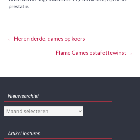
prestatie.
←
Heren derde, dames op koers
Flame Games estafettewinst
→
Nieuwsarchief
Nieuwsarchief
Artikel insturen