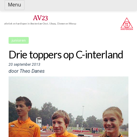
Spring
Menu
naar
inhoud
AV23
atletiek en hardlopen in Amsterdam-Oost, IJburg, Diemen en Weesp
junioren
Drie toppers op C-interland
20 september 2013
door Theo Danes