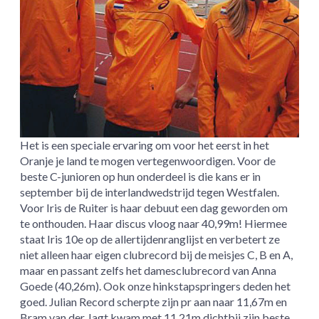
Het is een speciale ervaring om voor het eerst in het
Oranje je land te mogen vertegenwoordigen. Voor de
beste C-junioren op hun onderdeel is die kans er in
september bij de interlandwedstrijd tegen Westfalen.
Voor Iris de Ruiter is haar debuut een dag geworden om
te onthouden. Haar discus vloog naar 40,99m! Hiermee
staat Iris 10e op de allertijdenranglijst en verbetert ze
niet alleen haar eigen clubrecord bij de meisjes C, B en A,
maar en passant zelfs het damesclubrecord van Anna
Goede (40,26m). Ook onze hinkstapspringers deden het
goed. Julian Record scherpte zijn pr aan naar 11,67m en
Bram van der Jagt kwam met 11,21m dichtbij zijn beste