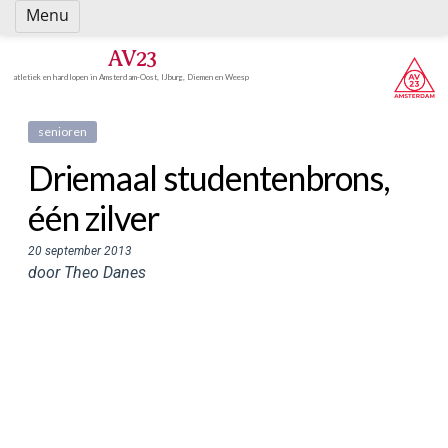
Spring
Menu
naar
inhoud
AV23
atletiek en hardlopen in Amsterdam-Oost, IJburg, Diemen en Weesp
senioren
Driemaal studentenbrons,
één zilver
20 september 2013
door Theo Danes