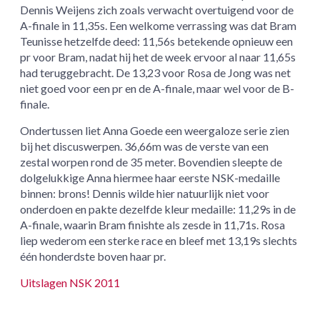
Dennis Weijens zich zoals verwacht overtuigend voor de
A-finale in 11,35s. Een welkome verrassing was dat Bram
Teunisse hetzelfde deed: 11,56s betekende opnieuw een
pr voor Bram, nadat hij het de week ervoor al naar 11,65s
had teruggebracht. De 13,23 voor Rosa de Jong was net
niet goed voor een pr en de A-finale, maar wel voor de B-
finale.
Ondertussen liet Anna Goede een weergaloze serie zien
bij het discuswerpen. 36,66m was de verste van een
zestal worpen rond de 35 meter. Bovendien sleepte de
dolgelukkige Anna hiermee haar eerste NSK-medaille
binnen: brons! Dennis wilde hier natuurlijk niet voor
onderdoen en pakte dezelfde kleur medaille: 11,29s in de
A-finale, waarin Bram finishte als zesde in 11,71s. Rosa
liep wederom een sterke race en bleef met 13,19s slechts
één honderdste boven haar pr.
Uitslagen NSK 2011