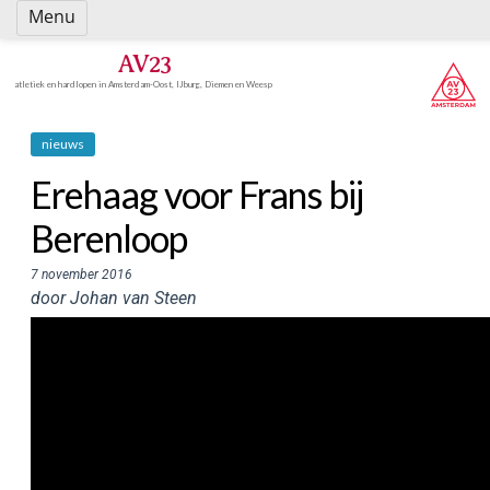
Spring
Menu
naar
inhoud
AV23
atletiek en hardlopen in Amsterdam-Oost, IJburg, Diemen en Weesp
nieuws
Erehaag voor Frans bij
Berenloop
7 november 2016
door Johan van Steen