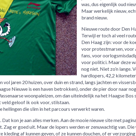
was, dus eigenlijk oud nieu
Maar werkelijk nieuw, echt
brand nieuw.
Nieuwe route door Den H
Terwijl er toch al veel rou
Den Haag zijn: voor de koe
voor protestmarsen, voor
fans, voor oorlogsmisdadi
voor politici. Maar deze w
nog niet. Niet zo’n lange. 
hardlopers, 42,2 kilomete
vol jaren 20 huizen, over duin en strand, langs jachten en vissersb
aagse Nieuwe is een haven betrokken), onder de pier door naar no
Wassenaarse woonpaleizen, om dan uiteindelijk na het Haagse Bos st
 veld geloof ik ook voor, stilstaan.
e hellingen die slim in het parcours verwerkt waren.
 Dat kon je aan alles merken. Aan de mooie nieuwe site met pagina
t. Zag er goed uit. Maar de lopers werden er zenuwachtig van. Die 
 ze kleding af kunnen geven, of ze kunnen douchen, of er verzorging