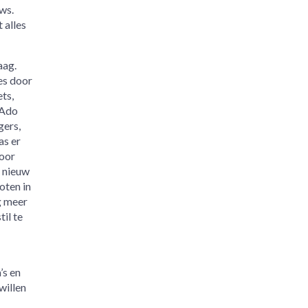
ws.
 alles
aag.
tes door
ts,
 Ado
gers,
as er
Voor
r nieuw
oten in
g meer
il te
’s en
willen