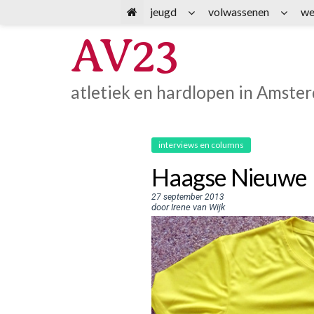
Spring
jeugd
volwassenen
we
naar
AV23
inhoud
atletiek en hardlopen in Amste
interviews en columns
Haagse Nieuwe
27 september 2013
door Irene van Wijk