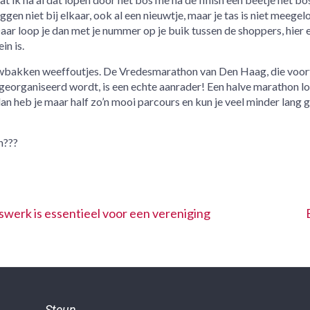
iggen niet bij elkaar, ook al een nieuwtje, maar je tas is niet meegel
 Daar loop je dan met je nummer op je buik tussen de shoppers, hier 
in is.
euwbakken weeffoutjes. De Vredesmarathon van Den Haag, die voor
 georganiseerd wordt, is een echte aanrader! Een halve marathon l
an heb je maar half zo’n mooi parcours en kun je veel minder lang 
n???
rswerk is essentieel voor een vereniging
Steun