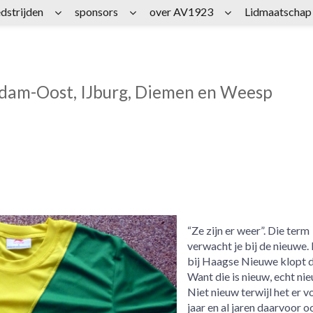
dstrijden
sponsors
over AV1923
Lidmaatschap
rdam-Oost, IJburg, Diemen en Weesp
“Ze zijn er weer”. Die term
verwacht je bij de nieuwe.
bij Haagse Nieuwe klopt da
Want die is nieuw, echt nie
Niet nieuw terwijl het er v
jaar en al jaren daarvoor o