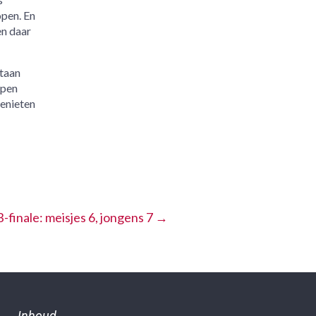
open. En
en daar
taan
open
genieten
B-finale: meisjes 6, jongens 7
→
Inhoud