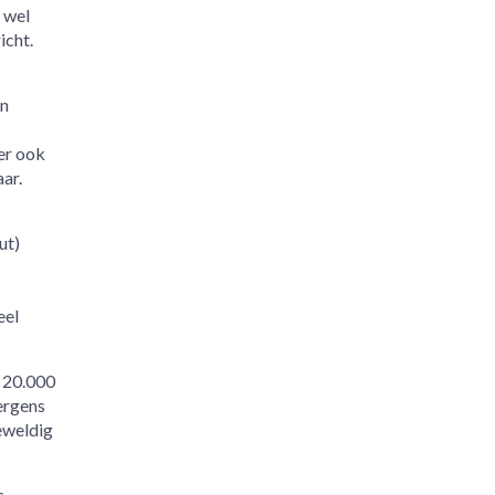
e wel
icht.
en
er ook
ar.
ut)
eel
t 20.000
ergens
geweldig
s