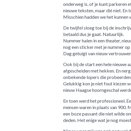
onderweg is, of je kunt parkeren et
nieuwe teksten, maar dié niet. En 
Misschien hadden we het kunnen we
De twijfel sloeg toe bij de inschrij
betaald dus je gaat. Natuurlijk.
Nummer halen in een theater, nieu
nog een sticker met je nummer op 
Dag getuigt van nieuw vertrouwen 
Ook bij de start een hele nieuwe a
afgescheiden met hekken. En nerge
onbekende lopers die probeerden di
Gelukkig kon je niet fout kiezen w
nieuw Haagse hoorngeschal werd
En toen werd het professioneel. E
mensen waren in plaats van 900. 
een boze passant die niet wilde om
deden. Het enige wat je nog moest
Nieuw voor mij was ook nog wel dat