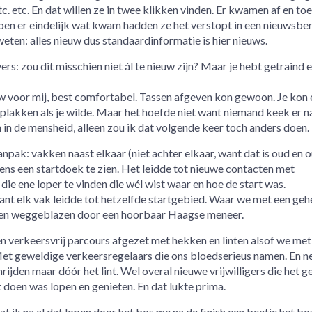
c. etc. En dat willen ze in twee klikken vinden. Er kwamen af en to
toen er eindelijk wat kwam hadden ze het verstopt in een nieuwsber
ten: alles nieuw dus standaardinformatie is hier nieuws.
vers: zou dit misschien niet ál te nieuw zijn? Maar je hebt getraind 
w voor mij, best comfortabel. Tassen afgeven kon gewoon. Je kon 
plakken als je wilde. Maar het hoefde niet want niemand keek er na
in de mensheid, alleen zou ik dat volgende keer toch anders doen.
anpak: vakken naast elkaar (niet achter elkaar, want dat is oud en o
ns een startdoek te zien. Het leidde tot nieuwe contacten met
e ene loper te vinden die wél wist waar en hoe de start was.
ant elk vak leidde tot hetzelfde startgebied. Waar we met een geh
en weggeblazen door een hoorbaar Haagse meneer.
en verkeersvrij parcours afgezet met hekken en linten alsof we me
Met geweldige verkeersregelaars die ons bloedserieus namen. En n
rijden maar dóór het lint. Wel overal nieuwe vrijwilligers die het 
 doen was lopen en genieten. En dat lukte prima.
 ik na al dat lopen door het bos me na de finish een beetje het bo