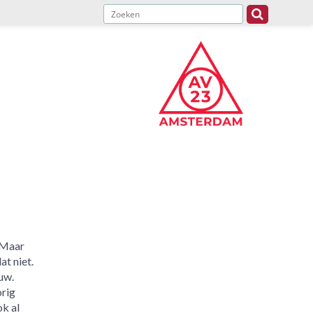
 Maar
t niet.
uw.
orig
ok al