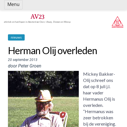
Spring
Menu
naar
inhoud
AV23
atletiek en hardlopen in Amsterdam-Oost, IJburg, Diemen en Weesp
nieuws
Herman Olij overleden
20 september 2013
door Peter Groen
Mickey Bakker-
Olij schreef ons
dat op 8 juli j.l.
haar vader
Hermanus Olij is
overleden.
“Hermanus was
zeer betrokken
bij de vereniging.