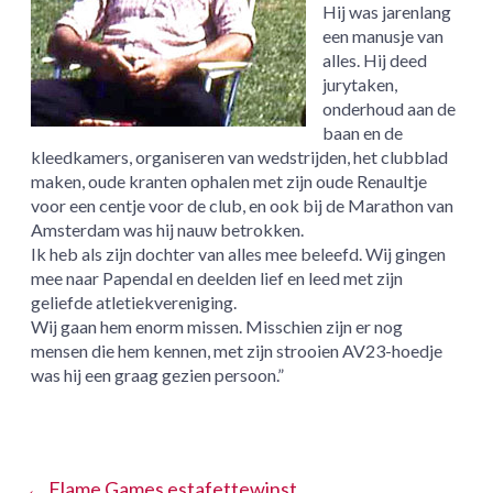
Hij was jarenlang
een manusje van
alles. Hij deed
jurytaken,
onderhoud aan de
baan en de
kleedkamers, organiseren van wedstrijden, het clubblad
maken, oude kranten ophalen met zijn oude Renaultje
voor een centje voor de club, en ook bij de Marathon van
Amsterdam was hij nauw betrokken.
Ik heb als zijn dochter van alles mee beleefd. Wij gingen
mee naar Papendal en deelden lief en leed met zijn
geliefde atletiekvereniging.
Wij gaan hem enorm missen. Misschien zijn er nog
mensen die hem kennen, met zijn strooien AV23-hoedje
was hij een graag gezien persoon.”
←
Flame Games estafettewinst