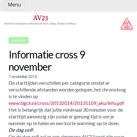
Spring
Menu
naar
inhoud
AV23
atletiek en hardlopen in Amsterdam-Oost, IJburg, Diemen en Weesp
junioren
Informatie cross 9
november
7 november 2013
De starttijden verschillen per categorie omdat er
verschillende afstanden worden gelopen, het chronoloog
is te vinden op
www.tigch.nl/cross/20132014/20131109_aku/info.pdf
Het is belangrijk dat jullie minimaal 30 minuten voor de
starttijd aanwezig zijn zodat er genoeg tijd is om je
nummer op te halen en een korte warming-up te doen.
De dag zelf
:
Op de dag zelf zal er een algemene AV’23 spot zijn waar