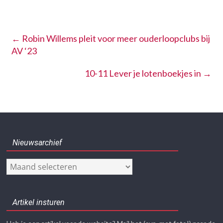
←
Robin Willems pleit voor meer ouderloopclubs bij
AV ‘23
10-11 Lever je lotenboekjes in
→
Nieuwsarchief
Nieuwsarchief
Artikel insturen