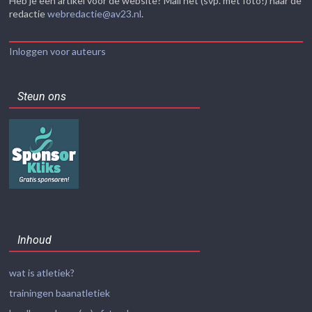
Heb je een artikel voor de website? Mail het (svp. met foto!) naar de
redactie
webredactie@av23.nl
.
Inloggen voor auteurs
Steun ons
Inhoud
wat is atletiek?
trainingen baanatletiek