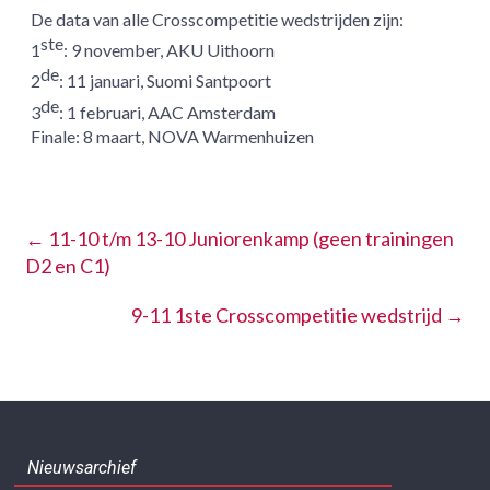
De data van alle Crosscompetitie wedstrijden zijn:
ste
1
: 9 november, AKU Uithoorn
de
2
: 11 januari, Suomi Santpoort
de
3
: 1 februari, AAC Amsterdam
Finale: 8 maart, NOVA Warmenhuizen
←
11-10 t/m 13-10 Juniorenkamp (geen trainingen
D2 en C1)
9-11 1ste Crosscompetitie wedstrijd
→
Nieuwsarchief