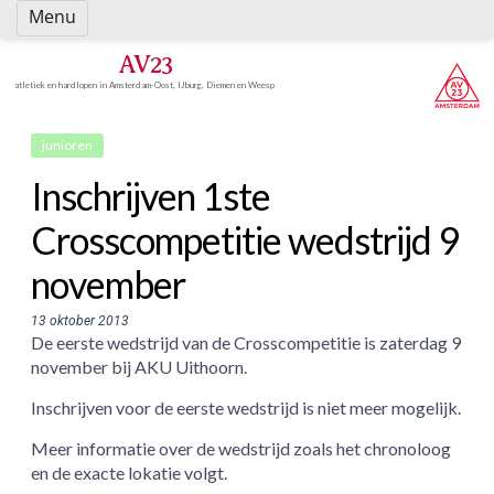
Spring
Menu
naar
inhoud
AV23
atletiek en hardlopen in Amsterdam-Oost, IJburg, Diemen en Weesp
junioren
Inschrijven 1ste
Crosscompetitie wedstrijd 9
november
13 oktober 2013
De eerste wedstrijd van de Crosscompetitie is zaterdag 9
november bij AKU Uithoorn.
Inschrijven voor de eerste wedstrijd is niet meer mogelijk.
Meer informatie over de wedstrijd zoals het chronoloog
en de exacte lokatie volgt.