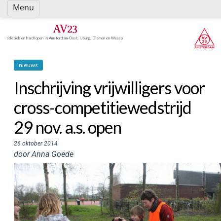
Spring
Menu
naar
inhoud
AV23
atletiek en hardlopen in Amsterdam-Oost, IJburg, Diemen en Weesp
nieuws
Inschrijving vrijwilligers voor
cross-competitiewedstrijd
29 nov. a.s. open
26 oktober 2014
door Anna Goede