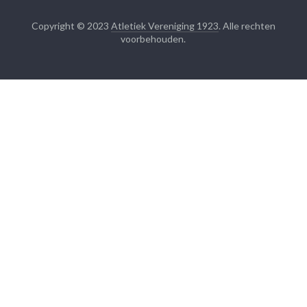
Copyright © 2023
Atletiek Vereniging 1923
. Alle rechten
voorbehouden.