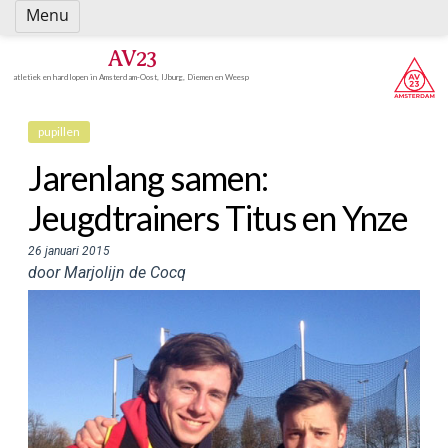
Spring
Menu
naar
inhoud
AV23
atletiek en hardlopen in Amsterdam-Oost, IJburg, Diemen en Weesp
pupillen
Jarenlang samen:
Jeugdtrainers Titus en Ynze
26 januari 2015
door Marjolijn de Cocq