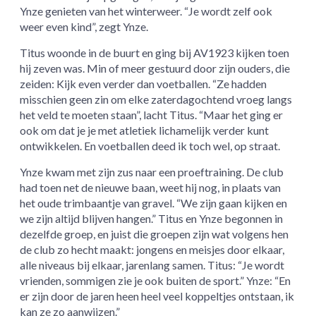
Ynze genieten van het winterweer. “Je wordt zelf ook
weer even kind”, zegt Ynze.
Titus woonde in de buurt en ging bij AV1923 kijken toen
hij zeven was. Min of meer gestuurd door zijn ouders, die
zeiden: Kijk even verder dan voetballen. “Ze hadden
misschien geen zin om elke zaterdagochtend vroeg langs
het veld te moeten staan”, lacht Titus. “Maar het ging er
ook om dat je je met atletiek lichamelijk verder kunt
ontwikkelen. En voetballen deed ik toch wel, op straat.
Ynze kwam met zijn zus naar een proeftraining. De club
had toen net de nieuwe baan, weet hij nog, in plaats van
het oude trimbaantje van gravel. “We zijn gaan kijken en
we zijn altijd blijven hangen.” Titus en Ynze begonnen in
dezelfde groep, en juist die groepen zijn wat volgens hen
de club zo hecht maakt: jongens en meisjes door elkaar,
alle niveaus bij elkaar, jarenlang samen. Titus: “Je wordt
vrienden, sommigen zie je ook buiten de sport.” Ynze: “En
er zijn door de jaren heen heel veel koppeltjes ontstaan, ik
kan ze zo aanwijzen.”