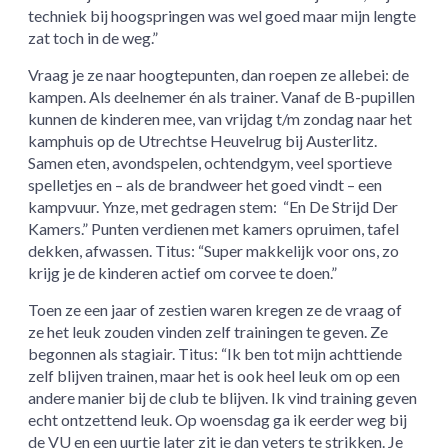
techniek bij hoogspringen was wel goed maar mijn lengte
zat toch in de weg.”
Vraag je ze naar hoogtepunten, dan roepen ze allebei: de
kampen. Als deelnemer én als trainer. Vanaf de B-pupillen
kunnen de kinderen mee, van vrijdag t/m zondag naar het
kamphuis op de Utrechtse Heuvelrug bij Austerlitz.
Samen eten, avondspelen, ochtendgym, veel sportieve
spelletjes en – als de brandweer het goed vindt – een
kampvuur. Ynze, met gedragen stem: “En De Strijd Der
Kamers.” Punten verdienen met kamers opruimen, tafel
dekken, afwassen. Titus: “Super makkelijk voor ons, zo
krijg je de kinderen actief om corvee te doen.”
Toen ze een jaar of zestien waren kregen ze de vraag of
ze het leuk zouden vinden zelf trainingen te geven. Ze
begonnen als stagiair. Titus: “Ik ben tot mijn achttiende
zelf blijven trainen, maar het is ook heel leuk om op een
andere manier bij de club te blijven. Ik vind training geven
echt ontzettend leuk. Op woensdag ga ik eerder weg bij
de VU en een uurtje later zit je dan veters te strikken. Je