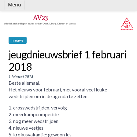
Spring
Menu
naar
inhoud
AV23
atletiek en hardlopen in Amsterdam-Oost, IJburg, Diemen en Weesp
nieuws
jeugdnieuwsbrief 1 februari
2018
1 februari 2018
Beste allemaal,
Het nieuws voor februari, met vooral veel leuke
wedstrijden om in de agenda te zetten:
1. crosswedstrijden, vervolg
2. meerkampcompetitie
3. nog meer wedstrijden
4. nieuwe vestjes
5. krokusvakantie: gewoon les