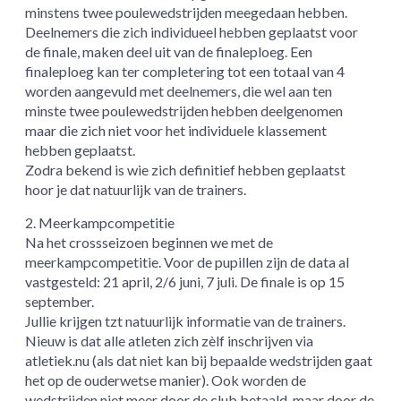
minstens twee poulewedstrijden meegedaan hebben.
Deelnemers die zich individueel hebben geplaatst voor
de finale, maken deel uit van de finaleploeg. Een
finaleploeg kan ter completering tot een totaal van 4
worden aangevuld met deelnemers, die wel aan ten
minste twee poulewedstrijden hebben deelgenomen
maar die zich niet voor het individuele klassement
hebben geplaatst.
Zodra bekend is wie zich definitief hebben geplaatst
hoor je dat natuurlijk van de trainers.
2. Meerkampcompetitie
Na het crossseizoen beginnen we met de
meerkampcompetitie. Voor de pupillen zijn de data al
vastgesteld: 21 april, 2/6 juni, 7 juli. De finale is op 15
september.
Jullie krijgen tzt natuurlijk informatie van de trainers.
Nieuw is dat alle atleten zich zèlf inschrijven via
atletiek.nu (als dat niet kan bij bepaalde wedstrijden gaat
het op de ouderwetse manier). Ook worden de
wedstrijden niet meer door de club betaald, maar door de