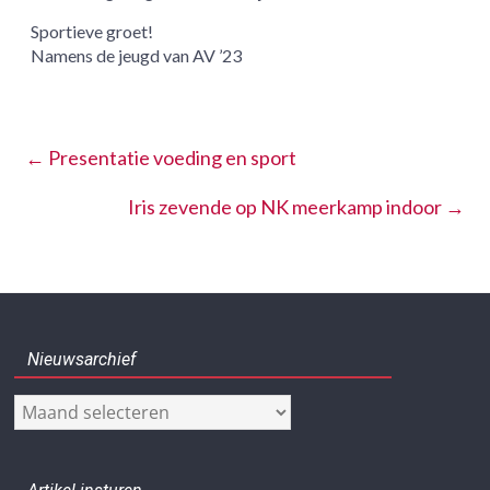
Sportieve groet!
Namens de jeugd van AV ’23
←
Presentatie voeding en sport
Iris zevende op NK meerkamp indoor
→
Nieuwsarchief
Nieuwsarchief