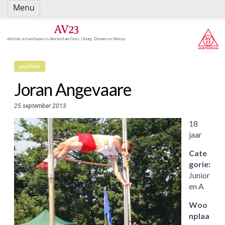
Spring
Menu
naar
inhoud
AV23
atletiek en hardlopen in Amsterdam-Oost, IJburg, Diemen en Weesp
pupillen
Joran Angevaare
25 september 2013
18
jaar
Cate
gorie:
Junior
en A
Woo
nplaa