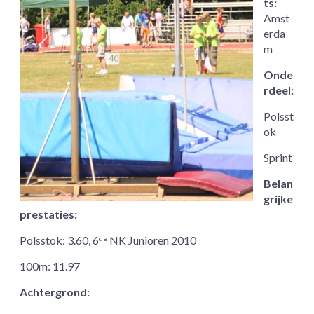
ts:
Amst
erda
m
Onde
rdeel:
Polsst
ok
Sprint
Belan
grijke
prestaties:
Polsstok: 3.60,
6
NK Junioren 2010
de
100m: 11.97
Achtergrond: