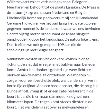
Willemsvaart en het verbindingskanaal Briegden-
Neerharen en behoort tot de plaats Lanaken. De Maas is
de natuurlijke grens tussen Nederland en België.
Uiteindelijk komt ons pad weer uit bij het Julianakanaal.
Geruime tijd volgen we het pad langs het water. Op een
gegeven moment is de landstrook waar we ons bevinden
slechts vijftig meter breed, want de Maas slingert
onophoudelijk door het landschap. De natuurlijke grens.
Dus, treffen we ook grenspaal 109 aan die de
scheidingslijn met België aangeeft.
Vanuit het Westen drijven donkere wolken in onze
richting. Je ziet dat er regen met bakken naar beneden
komt. Achter het donkere gebied zijn weer lichtere
plekken aan de hemel te ontdekken. We moeten nu
zorgen voor een beschutte plek, want anders zijn we in
korte tijd drijfnat. Aan een hardloopster, die de brug bij
Bunde afholt, vraag ik of er een café-restaurant in de
buurt is. Ja, die is er, maar dan moet ik nog wel een
kilometer lopen. De regen komt steeds dichter in de
buurt. Het wandelen gaat over in snelwandelen en