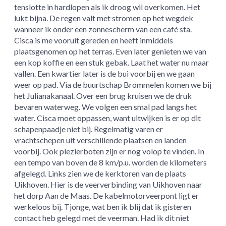
tenslotte in hardlopen als ik droog wil overkomen. Het
lukt bijna. De regen valt met stromen op het wegdek
wanneer ik onder een zonnescherm van een café sta.
Cisca is me vooruit gereden en heeft inmiddels
plaatsgenomen op het terras. Even later genieten we van
een kop koffie en een stuk gebak. Laat het water nu maar
vallen. Een kwartier later is de bui voorbij en we gaan
weer op pad. Via de buurtschap Brommelen komen we bij
het Julianakanaal. Over een brug kruisen we de druk
bevaren waterweg. We volgen een smal pad langs het
water. Cisca moet oppassen, want uitwijken is er op dit
schapenpaadje niet bij. Regelmatig varen er
vrachtschepen uit verschillende plaatsen en landen
voorbij. Ook plezierboten zijn er nog volop te vinden. In
een tempo van boven de 8 km/p.u. worden de kilometers
afgelegd. Links zien we de kerktoren van de plaats
Uikhoven. Hier is de veerverbinding van Uikhoven naar
het dorp Aan de Maas. De kabelmotorveerpont ligt er
werkeloos bij. Tjonge, wat ben ik blij dat ik gisteren
contact heb gelegd met de veerman. Had ik dit niet