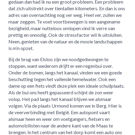
gedaan dan had ik nu een groot probleem. Een probleem
dat zich uitstrekt over tientallen kilometers. En dan is ons
adres van overnachting nog ver weg. Heel ver, zullen we
maar zeggen. Te voet voortbewegen is een aangename
bezigheid, maar nutteloos omlopen vind ik verre van
prettig en onnodig. Ook de stressfactor wil ik uitsluiten.
Neen, genieten van de natuur en de mooie landschappen
is m’n opzet.
Bij de brug van Elsloo zijn we noodgedwongen te
stoppen, want wederom drijft er een regenbui over.
Onder de bomen, langs het kanaal, vinden we een goede
beschutting tegen het vallende hemelwater. Ook een
dame op een fiets vindt deze plek een ideale schuilplaats.
Als de bui ons heeft gepasseerd schijnt de zon weer
volop. Het pad langs het kanaal blijven we alsmaar
volgen. Via de plaats Urmond komen we in Berg. Hier is
de veerverbinding met België. Een autopont vaart
alsmaar heen en weer om voetgangers, fietsers en
automobilisten naar de andere kant van de Maas te
brengen. In het centrum van het dorp komt een auto ons