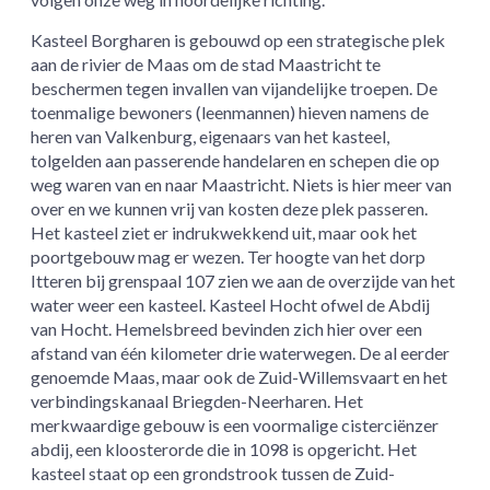
Kasteel Borgharen is gebouwd op een strategische plek
aan de rivier de Maas om de stad Maastricht te
beschermen tegen invallen van vijandelijke troepen. De
toenmalige bewoners (leenmannen) hieven namens de
heren van Valkenburg, eigenaars van het kasteel,
tolgelden aan passerende handelaren en schepen die op
weg waren van en naar Maastricht. Niets is hier meer van
over en we kunnen vrij van kosten deze plek passeren.
Het kasteel ziet er indrukwekkend uit, maar ook het
poortgebouw mag er wezen. Ter hoogte van het dorp
Itteren bij grenspaal 107 zien we aan de overzijde van het
water weer een kasteel. Kasteel Hocht ofwel de Abdij
van Hocht. Hemelsbreed bevinden zich hier over een
afstand van één kilometer drie waterwegen. De al eerder
genoemde Maas, maar ook de Zuid-Willemsvaart en het
verbindingskanaal Briegden-Neerharen. Het
merkwaardige gebouw is een voormalige cisterciënzer
abdij, een kloosterorde die in 1098 is opgericht. Het
kasteel staat op een grondstrook tussen de Zuid-