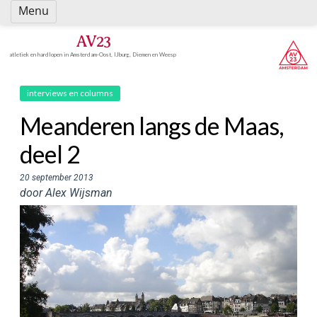
Spring
Menu
naar
inhoud
AV23
atletiek en hardlopen in Amsterdam-Oost, IJburg, Diemen en Weesp
interviews en columns
Meanderen langs de Maas,
deel 2
20 september 2013
door Alex Wijsman