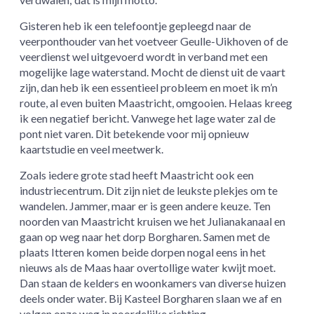
Gisteren heb ik een telefoontje gepleegd naar de
veerponthouder van het voetveer Geulle-Uikhoven of de
veerdienst wel uitgevoerd wordt in verband met een
mogelijke lage waterstand. Mocht de dienst uit de vaart
zijn, dan heb ik een essentieel probleem en moet ik m’n
route, al even buiten Maastricht, omgooien. Helaas kreeg
ik een negatief bericht. Vanwege het lage water zal de
pont niet varen. Dit betekende voor mij opnieuw
kaartstudie en veel meetwerk.
Zoals iedere grote stad heeft Maastricht ook een
industriecentrum. Dit zijn niet de leukste plekjes om te
wandelen. Jammer, maar er is geen andere keuze. Ten
noorden van Maastricht kruisen we het Julianakanaal en
gaan op weg naar het dorp Borgharen. Samen met de
plaats Itteren komen beide dorpen nogal eens in het
nieuws als de Maas haar overtollige water kwijt moet.
Dan staan de kelders en woonkamers van diverse huizen
deels onder water. Bij Kasteel Borgharen slaan we af en
volgen onze weg in noordelijke richting.