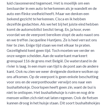
luid claxonnerend tegemoet. Het is moeilijk om een
bestuurder in een auto te herkennen als je wandelt en de
auto een flinke snelheid heeft. Maar we denken een
bekend gezicht te herkennen. Cisca en ik hebben
dezelfde gedachten. Als we het bij het juiste eind hebben
komt de automobilist beslist terug. En, ja hoor, even
voordat we de veerpont bereiken stopt de auto naast ons
en we treffen Jacqueline Huntjens. Ze is heel verrast ons
hier te zien. Enige tijd staan we met elkaar te praten.
Gezelligheid kent geen tijd. Toch moeten we verder en
onze wegen scheiden. Aan de waterkant markeert
grenspaal 116 de grens met België. De waterstand in de
rivier is laag. In een mum van tijd is de pont aan de andere
kant. Ook nu zien we weer dreigende donkere wolken op
ons afkomen. Op de veerpont is geen enkele beschutting
voor ons en de veerponthouder verwijst ons naar een
bushaltehokje. Doorlopen heeft geen zin, want de bui is
niet te ontlopen. Het bushaltehuisje is ruim en nog drie
mensen willen zich niet nat laten regenen. Ook de fietsen
kunnen droog in het huisje staan. Dit soort bushaltehokjes