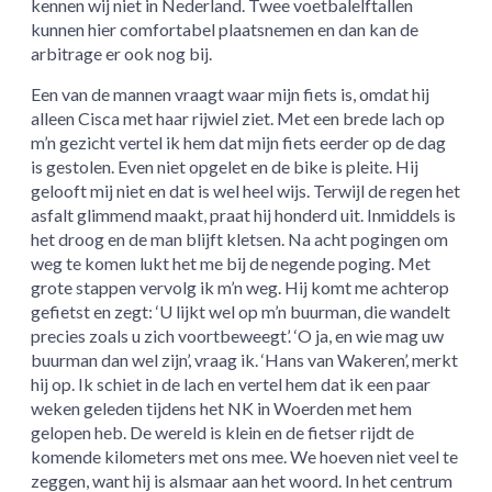
kennen wij niet in Nederland. Twee voetbalelftallen
kunnen hier comfortabel plaatsnemen en dan kan de
arbitrage er ook nog bij.
Een van de mannen vraagt waar mijn fiets is, omdat hij
alleen Cisca met haar rijwiel ziet. Met een brede lach op
m’n gezicht vertel ik hem dat mijn fiets eerder op de dag
is gestolen. Even niet opgelet en de bike is pleite. Hij
gelooft mij niet en dat is wel heel wijs. Terwijl de regen het
asfalt glimmend maakt, praat hij honderd uit. Inmiddels is
het droog en de man blijft kletsen. Na acht pogingen om
weg te komen lukt het me bij de negende poging. Met
grote stappen vervolg ik m’n weg. Hij komt me achterop
gefietst en zegt: ‘U lijkt wel op m’n buurman, die wandelt
precies zoals u zich voortbeweegt’. ‘O ja, en wie mag uw
buurman dan wel zijn’, vraag ik. ‘Hans van Wakeren’, merkt
hij op. Ik schiet in de lach en vertel hem dat ik een paar
weken geleden tijdens het NK in Woerden met hem
gelopen heb. De wereld is klein en de fietser rijdt de
komende kilometers met ons mee. We hoeven niet veel te
zeggen, want hij is alsmaar aan het woord. In het centrum