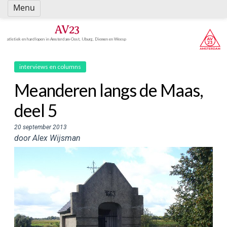
Spring
Menu
naar
inhoud
AV23
atletiek en hardlopen in Amsterdam-Oost, IJburg, Diemen en Weesp
interviews en columns
Meanderen langs de Maas,
deel 5
20 september 2013
door Alex Wijsman