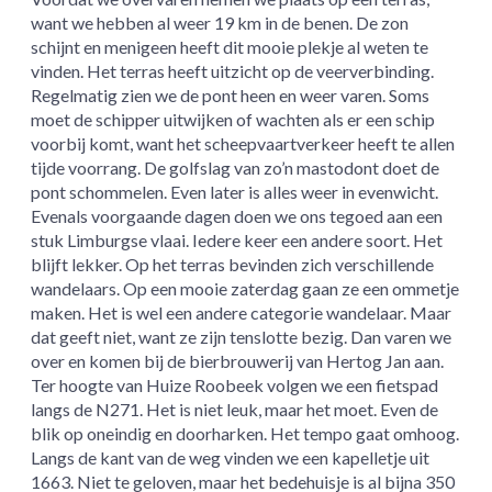
want we hebben al weer 19 km in de benen. De zon
schijnt en menigeen heeft dit mooie plekje al weten te
vinden. Het terras heeft uitzicht op de veerverbinding.
Regelmatig zien we de pont heen en weer varen. Soms
moet de schipper uitwijken of wachten als er een schip
voorbij komt, want het scheepvaartverkeer heeft te allen
tijde voorrang. De golfslag van zo’n mastodont doet de
pont schommelen. Even later is alles weer in evenwicht.
Evenals voorgaande dagen doen we ons tegoed aan een
stuk Limburgse vlaai. Iedere keer een andere soort. Het
blijft lekker. Op het terras bevinden zich verschillende
wandelaars. Op een mooie zaterdag gaan ze een ommetje
maken. Het is wel een andere categorie wandelaar. Maar
dat geeft niet, want ze zijn tenslotte bezig. Dan varen we
over en komen bij de bierbrouwerij van Hertog Jan aan.
Ter hoogte van Huize Roobeek volgen we een fietspad
langs de N271. Het is niet leuk, maar het moet. Even de
blik op oneindig en doorharken. Het tempo gaat omhoog.
Langs de kant van de weg vinden we een kapelletje uit
1663. Niet te geloven, maar het bedehuisje is al bijna 350