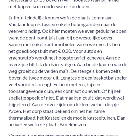
met kop en kruin onderwater zou lopen.
Enfin, uiteindelijk komen we in de plaats Lomm aan.
Vandaar loop ik tussen enkele boomgaarden naar de
veerverbinding. Ook hier moeten we even geduld hebben,
want de pont komt juist aan bij de westelijke oever.
Samen met enkele automobielen varen we over. Ik ben
het goedkoopst uit met € 0,20. Voor auto’s en
vrachtauto’s wordt het hoogste tarief geheven. Aan de
overzijde blijf ik de rivier volgen. Aan beide kanten van de
weg groeit op de velden maïs. De stengels komen zelfs
boven de twee meter uit. Lengtes die een basketbalspeler
veel voordeel brengt. En hem meteen, bij een
toonaangevende club, een contract oplevert. Of hij het
spelletje speelt of niet. Dat maakt niet uit, dat wordt wel
bijgeleerd. Aan de overzijde ontdekken we het dorpje
Arcen. Het dorp staat bekend om het heilzame
thermaalbad, het Kasteel en de mooie kasteeltuinen. Dan
arriveren we in de plaats Broekhuizen.
Voordat we overvaren nemen we plaats op een terras,