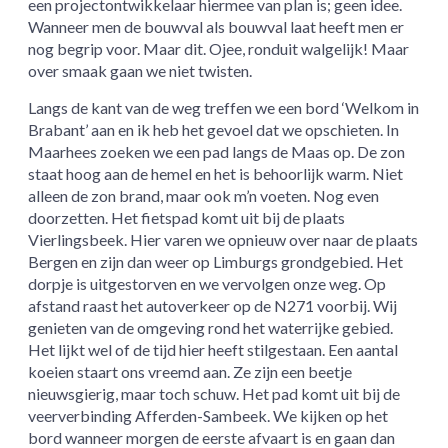
een projectontwikkelaar hiermee van plan is; geen idee.
Wanneer men de bouwval als bouwval laat heeft men er
nog begrip voor. Maar dit. Ojee, ronduit walgelijk! Maar
over smaak gaan we niet twisten.
Langs de kant van de weg treffen we een bord ‘Welkom in
Brabant’ aan en ik heb het gevoel dat we opschieten. In
Maarhees zoeken we een pad langs de Maas op. De zon
staat hoog aan de hemel en het is behoorlijk warm. Niet
alleen de zon brand, maar ook m’n voeten. Nog even
doorzetten. Het fietspad komt uit bij de plaats
Vierlingsbeek. Hier varen we opnieuw over naar de plaats
Bergen en zijn dan weer op Limburgs grondgebied. Het
dorpje is uitgestorven en we vervolgen onze weg. Op
afstand raast het autoverkeer op de N271 voorbij. Wij
genieten van de omgeving rond het waterrijke gebied.
Het lijkt wel of de tijd hier heeft stilgestaan. Een aantal
koeien staart ons vreemd aan. Ze zijn een beetje
nieuwsgierig, maar toch schuw. Het pad komt uit bij de
veerverbinding Afferden-Sambeek. We kijken op het
bord wanneer morgen de eerste afvaart is en gaan dan