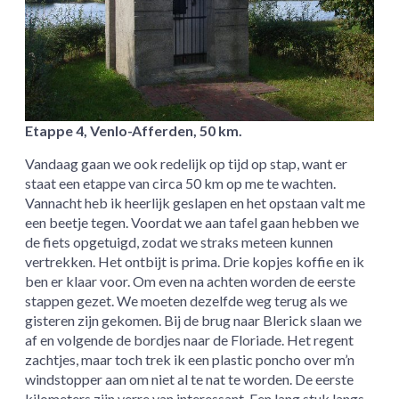
Etappe 4, Venlo-Afferden, 50 km.
Vandaag gaan we ook redelijk op tijd op stap, want er
staat een etappe van circa 50 km op me te wachten.
Vannacht heb ik heerlijk geslapen en het opstaan valt me
een beetje tegen. Voordat we aan tafel gaan hebben we
de fiets opgetuigd, zodat we straks meteen kunnen
vertrekken. Het ontbijt is prima. Drie kopjes koffie en ik
ben er klaar voor. Om even na achten worden de eerste
stappen gezet. We moeten dezelfde weg terug als we
gisteren zijn gekomen. Bij de brug naar Blerick slaan we
af en volgende de bordjes naar de Floriade. Het regent
zachtjes, maar toch trek ik een plastic poncho over m’n
windstopper aan om niet al te nat te worden. De eerste
kilometers zijn verre van interessant. Een lang stuk langs