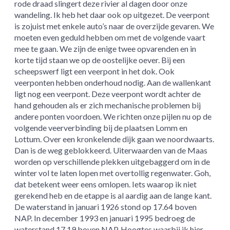
rode draad slingert deze rivier al dagen door onze
wandeling. Ik heb het daar ook op uitgezet. De veerpont
is zojuist met enkele auto’s naar de overzijde gevaren. We
moeten even geduld hebben om met de volgende vaart
mee te gaan. We zijn de enige twee opvarenden en in
korte tijd staan we op de oostelijke oever. Bij een
scheepswerf ligt een veerpont in het dok. Ook
veerponten hebben onderhoud nodig. Aan de wallenkant
ligt nog een veerpont. Deze veerpont wordt achter de
hand gehouden als er zich mechanische problemen bij
andere ponten voordoen. We richten onze pijlen nu op de
volgende veerverbinding bij de plaatsen Lomm en
Lottum. Over een kronkelende dijk gaan we noordwaarts.
Dan is de weg geblokkeerd. Uiterwaarden van de Maas
worden op verschillende plekken uitgebaggerd om in de
winter vol te laten lopen met overtollig regenwater. Goh,
dat betekent weer eens omlopen. Iets waarop ik niet
gerekend heb en de etappe is al aardig aan de lange kant.
De waterstand in januari 1926 stond op 17.64 boven
NAP. In december 1993 en januari 1995 bedroeg de
waterstand 17.19 boven NAP. Hoogtes waarbij ik hier