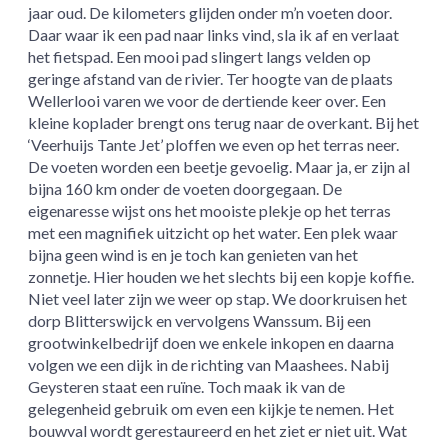
jaar oud. De kilometers glijden onder m’n voeten door.
Daar waar ik een pad naar links vind, sla ik af en verlaat
het fietspad. Een mooi pad slingert langs velden op
geringe afstand van de rivier. Ter hoogte van de plaats
Wellerlooi varen we voor de dertiende keer over. Een
kleine koplader brengt ons terug naar de overkant. Bij het
‘Veerhuijs Tante Jet’ ploffen we even op het terras neer.
De voeten worden een beetje gevoelig. Maar ja, er zijn al
bijna 160 km onder de voeten doorgegaan. De
eigenaresse wijst ons het mooiste plekje op het terras
met een magnifiek uitzicht op het water. Een plek waar
bijna geen wind is en je toch kan genieten van het
zonnetje. Hier houden we het slechts bij een kopje koffie.
Niet veel later zijn we weer op stap. We doorkruisen het
dorp Blitterswijck en vervolgens Wanssum. Bij een
grootwinkelbedrijf doen we enkele inkopen en daarna
volgen we een dijk in de richting van Maashees. Nabij
Geysteren staat een ruïne. Toch maak ik van de
gelegenheid gebruik om even een kijkje te nemen. Het
bouwval wordt gerestaureerd en het ziet er niet uit. Wat